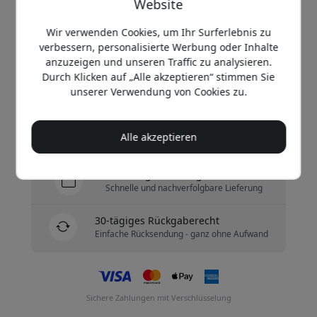
Website
69.99 EUR
Wir verwenden Cookies, um Ihr Surferlebnis zu
verbessern, personalisierte Werbung oder Inhalte
Jetzt kaufen
anzuzeigen und unseren Traffic zu analysieren.
Durch Klicken auf „Alle akzeptieren“ stimmen Sie
Auf Lager - versandbereit
unserer Verwendung von Cookies zu.
Versand 9.99 EUR in Deutschland
Alle akzeptieren
Keine versteckten Gebühren
Lieferung 10-12 August
Schnelle und nachverfolgbare Lieferung
30-tägiges Rückgaberecht
Einfache Rücksendung - ganz ohne Aufwand
Sichere Zahlungen mit Verschlüsselung