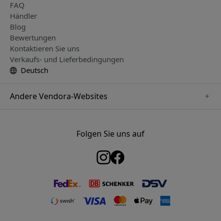
FAQ
Händler
Blog
Bewertungen
Kontaktieren Sie uns
Verkaufs- und Lieferbedingungen
Deutsch
Andere Vendora-Websites
www.just-mobile.se
www.satechi.se
Folgen Sie uns auf
www.alogic.se
www.paperlike.se
www.keybudz.se
www.myfirst.se
www.plaud.se