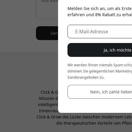
Melden Sie sich an, um als Erste
erfahren und 8% Rabatt zu erha
Senden
Ja, ich möcht
Wir werden Ihnen niemals Spam schic
stimmen Sie gelegentlichen Marketin
Sonderangeboten zu.
Nein, ich zahle lieber
Click & Grow ist ein estnisches Unternehmen
Mission des Unternehmens ist es, Menschen di
intelligente Indoor-Gärten, die Bewässerung, 
Innenräumen anbauen können. Da mehr als die 
Click & Grow die Lücke zwischen modernem Lebe
die therapeutischen Vorteile von Pfl