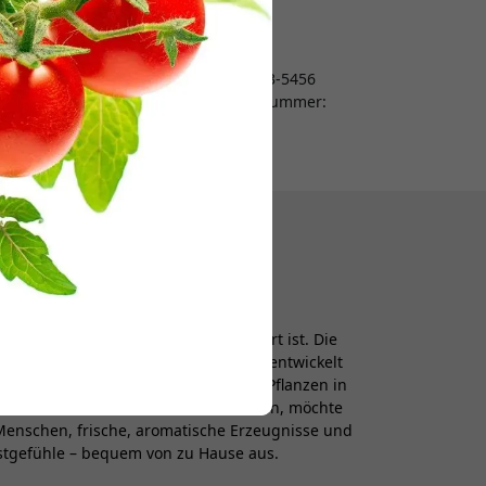
Sweden
halten.
E-Mail:
info@clickandgrow.se
Organisationsnummer: 556843-5456
Umsatzsteuer-Identifikationsnummer:
SE556843545601
Hauptsitz: Lomma
flanzenanbau im Weltraum inspiriert ist. Die
n urbanen Umgebungen. Click & Grow entwickelt
Nutzer das ganze Jahr über einfach Pflanzen in
über ein hohes Stressniveau berichten, möchte
Menschen, frische, aromatische Erzeugnisse und
gstgefühle – bequem von zu Hause aus.