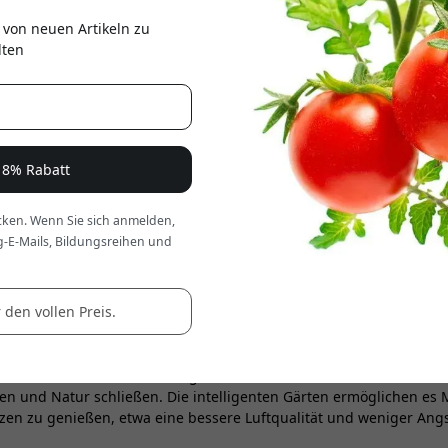
er
 von neuen Artikeln zu
lten
e 8% Rabatt
ken. Wenn Sie sich anmelden,
Click & Grow Norden
g-E-Mails, Bildungsreihen und
 den vollen Preis.
, das 2009 gegründet wurde und von einem NASA-Bericht über den P
e Vorteile des Gärtnerns erlebbar zu machen, auch in hektische
Licht und Nährstoffe automatisch steuern, sodass Nutzerinnen und 
Hälfte der Weltbevölkerung in Städten lebt und viele Menschen 
n und Natur schließen. Die intelligenten Gärten ermöglichen es 
anzen zu genießen, etwa eine bessere Luftqualität und weniger An