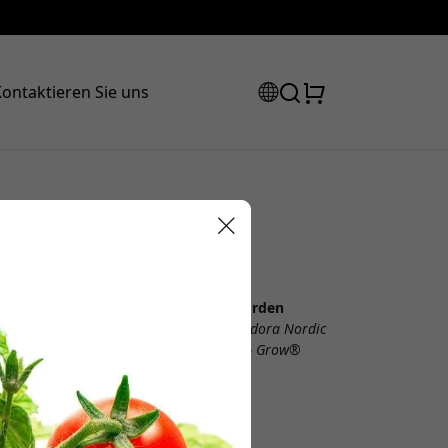
ontaktieren Sie uns
Rabattcode:
Offizielle Click & Grow® in Norden
Betrieben und verwaltet von Vendora Nordic
Offizieller Distributor von Click & Grow®
Vendora Nordic
Ladugårdsvägen 1
234 35 Lomma
 der Kasse, um 8% Rabatt zu