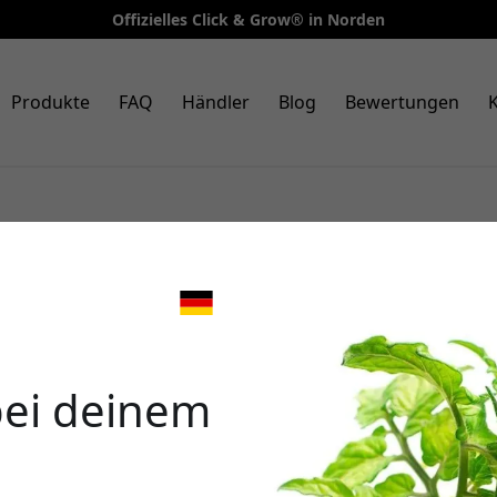
Offizielles Click & Grow® in Norden
Produkte
FAQ
Händler
Blog
Bewertungen
K
tützung? Wir helfen Ihnen gern. Füllen Sie das Formular
 bei Ihnen.
🎉 Dein 
Ihre E-Mail
bei deinem
Verwende diesen Code an