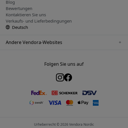
Blog
Bewertungen
Kontaktieren Sie uns
Verkaufs- und Lieferbedingungen
Deutsch
Andere Vendora-Websites
www.just-mobile.se
www.satechi.se
Folgen Sie uns auf
www.alogic.se
www.paperlike.se
www.keybudz.se
www.myfirst.se
www.plaud.se
Urheberrecht © 2026 Vendora Nordic