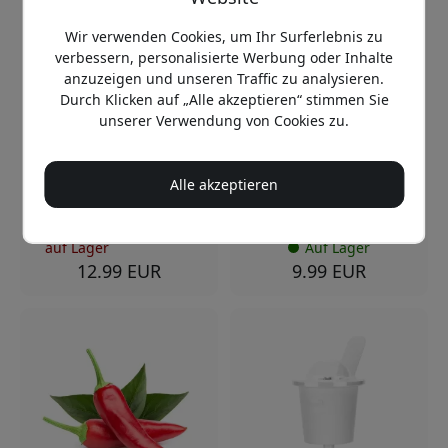
wasserleitende Dochte
Click & Grow Plant Pods
für Smart Garden 3,
3er-Pack Koriander –
Smart Garden 9 und Wall
Wir verwenden Cookies, um Ihr Surferlebnis zu
Nachfüllpackung für
Farm, 9er-Pack für den
Smart Garden für den
verbessern, personalisierte Werbung oder Inhalte
Innengarten - Weiß
ganzjährigen Anbau
anzuzeigen und unseren Traffic zu analysieren.
Einfache Installation in
3er-Pack Nachfüllkapseln
Durch Klicken auf „Alle akzeptieren“ stimmen Sie
Anbaumodulen
Für Smart-Garden-
unserer Verwendung von Cookies zu.
Kompatibel mit Click and
Systeme
Grow
Einfacher Anbau das
Reibungsloser
ganze Jahr über
Alle akzeptieren
Wassertransport über
Kapillarwirkung
Vorübergehend nicht
auf Lager
Auf Lager
12.99 EUR
9.99 EUR