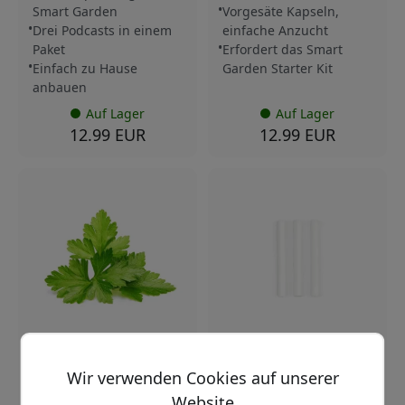
Smart Garden
Vorgesäte Kapseln,
Drei Podcasts in einem
einfache Anzucht
Paket
Erfordert das Smart
Einfach zu Hause
Garden Starter Kit
anbauen
Auf Lager
Auf Lager
12.99 EUR
12.99 EUR
SGR45X3
SGAWX9
Wir verwenden Cookies auf unserer
5.0
Click & Grow
Website