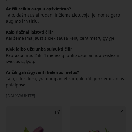
Ar čili reikia augalų apšvietimo?
Taip, dažniausiai rudenį ir žiemą Lietuvoje, jei norite gero
augimo ir vaisių.
Kaip dažnai laistyti čili?
Kai žemė ima jaustis kiek sausa kelių centimetrų gylyje.
Kiek laiko užtrunka sulaukti čili?
Paprastai nuo 2 iki 4 mėnesių, priklausomai nuo veislės ir
šviesos sąlygų.
Ar čili gali išgyventi kelerius metus?
Taip, čili iš tiesų yra daugiametis ir gali būti peržiemojamas
patalpose.
[DALYVAUKITE]