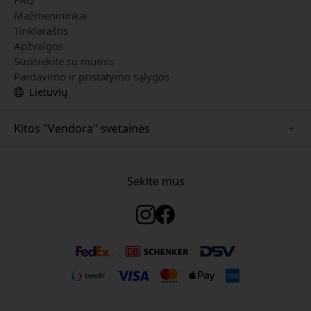
FAQ
Mažmenininkai
Tinklaraštis
Apžvalgos
Susisiekite su mumis
Pardavimo ir pristatymo sąlygos
Lietuvių
Kitos "Vendora" svetainės
www.just-mobile.se
www.satechi.se
Sekite mus
www.alogic.se
www.paperlike.se
www.keybudz.se
www.myfirst.se
www.plaud.se