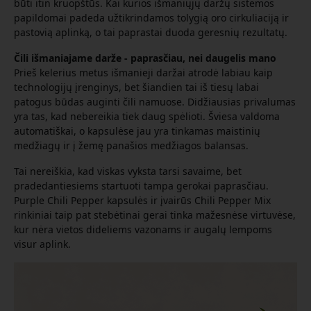
būti itin kruopštūs. Kai kurios išmaniųjų daržų sistemos
papildomai padeda užtikrindamos tolygią oro cirkuliaciją ir
pastovią aplinką, o tai paprastai duoda geresnių rezultatų.
Čili išmaniajame darže - paprasčiau, nei daugelis mano
Prieš kelerius metus išmanieji daržai atrodė labiau kaip
technologijų įrenginys, bet šiandien tai iš tiesų labai
patogus būdas auginti čili namuose. Didžiausias privalumas
yra tas, kad nebereikia tiek daug spėlioti. Šviesa valdoma
automatiškai, o kapsulėse jau yra tinkamas maistinių
medžiagų ir į žemę panašios medžiagos balansas.
Tai nereiškia, kad viskas vyksta tarsi savaime, bet
pradedantiesiems startuoti tampa gerokai paprasčiau.
Purple Chili Pepper kapsulės ir įvairūs Chili Pepper Mix
rinkiniai taip pat stebėtinai gerai tinka mažesnėse virtuvėse,
kur nėra vietos dideliems vazonams ir augalų lempoms
visur aplink.