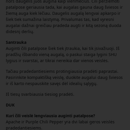
nors daugelis juos augina kaip vienmečius. Čili peržiemoti
patalpose geriausia tada, kai augalas gauna daug šviesos ir
žiemą auga kiek lėčiau. Daugelis augalą lengvai apkarpo ir
šiek tiek sumažina laistymą. Privalumas tas, kad vyresni
augalai dažnai greičiau pradeda augti ir kitą sezoną duoda
didesnį derlių.
Santrauka
Auginti čili patalpose šiek tiek įtraukia, kai tik įsivažiuoji. Iš
pradžių išbando vieną augalą, o paskui staiga lygini SHU
lygius ir svarstai, ar tikrai nereikia dar vienos veislės.
Tačiau pradedantiesiems protingiausia pradėti paprastai.
Pasirinkite kompaktišką veislę, duokite augalui daug šviesos
ir iš karto nespauskite savęs dėl idealių sąlygų.
Iš tiesų svarbiausia tiesiog pradėti.
DUK
Kuri čili veislė lengviausia auginti patalpose?
Apache ir Purple Chili Pepper yra dvi labai geros veislės
pradedantiesiems.