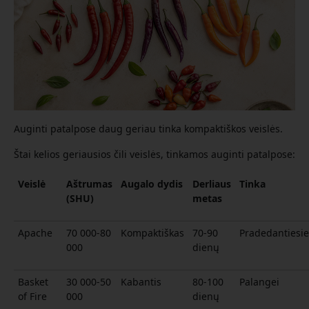
Auginti patalpose daug geriau tinka kompaktiškos veislės.
Štai kelios geriausios čili veislės, tinkamos auginti patalpose:
Veislė
Aštrumas
Augalо dydis
Derliaus
Tinka
(SHU)
metas
Apache
70 000-80
Kompaktiškas
70-90
Pradedantiesi
000
dienų
Basket
30 000-50
Kabantis
80-100
Palangei
of Fire
000
dienų