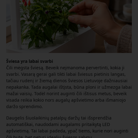
Šviesa yra labai svarbi
Čili mėgsta šviesą. Beveik neįmanoma pervertinti, kokia ji
svarbi. Vasarą gerai gali tikti labai šviesus pietinis langas,
tačiau rudenį ir žiemą dienos šviesos Lietuvoje dažniausiai
nepakanka. Tada augalai ištįsta, būna ploni ir užmezga labai
mažai vaisių. Todėl norint auginti čili ištisus metus, beveik
visada reikia kokio nors augalų apšvietimo arba išmaniojo
daržo sprendimo.
Daugelis šiuolaikinių patalpų daržų tai išsprendžia
automatiškai, naudodami augalams pritaikytą LED
apšvietimą. Tai labai padeda, ypač tiems, kurie nori auginti
čili bute, bet neturi idealių šviesos sąlygų.