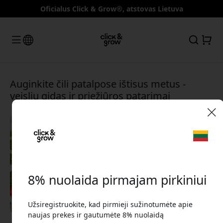
Oficialus Click & Grow®, atstovas Lietuva
Auginkite čili patalpose ištisus metus -
veislių gidas ir priežiūros patarimai
🎉 Jūsų nuolaidos kodas:
8% nuolaida pirmajam pirkiniui
Užsiregistruokite, kad pirmieji sužinotumėte apie
Norėdami gauti 8% nuolaidą, naudokite šį kodą
naujas prekes ir gautumėte 8% nuolaidą
atsiskaitydami.