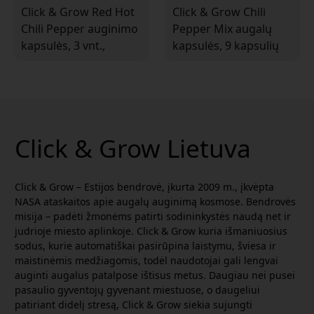
Click & Grow Red Hot
Click & Grow Chili
Chili Pepper auginimo
Pepper Mix augalų
kapsulės, 3 vnt.,
kapsulės, 9 kapsulių
skirtos išmaniajam
pakuotė su čili pipirais
vidaus sodui, su
Smart Garden vidaus
Capsicum annuum
sodui
Click & Grow Lietuva
Click & Grow – Estijos bendrovė, įkurta 2009 m., įkvėpta
NASA ataskaitos apie augalų auginimą kosmose. Bendrovės
misija – padėti žmonėms patirti sodininkystės naudą net ir
judrioje miesto aplinkoje. Click & Grow kuria išmaniuosius
sodus, kurie automatiškai pasirūpina laistymu, šviesa ir
maistinėmis medžiagomis, todėl naudotojai gali lengvai
auginti augalus patalpose ištisus metus. Daugiau nei pusei
pasaulio gyventojų gyvenant miestuose, o daugeliui
patiriant didelį stresą, Click & Grow siekia sujungti