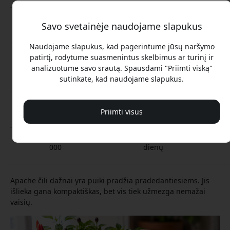
NuMex
30 000-50
Kompaktiškas
75-90
Puošybai +
Savo svetainėje naudojame slapukus
Twilight
000
dienų
maistui
Naudojame slapukus, kad pagerintume jūsų naršymo
Purple
10 000-30
Mažas
70-90
Išmaniam darž
patirtį, rodytume suasmenintus skelbimus ar turinį ir
Chili
000
dienų
analizuotume savo srautą. Spausdami "Priimti viską"
Pepper
sutinkate, kad naudojame slapukus.
Thai
50 000-
Vidutinis
90-120
Aštriems
Chili
100 000
dienų
patiekalams
Priimti visus
Cayenne
30 000-50
Vidutinis
80-100
Džiovinimui
000
dienų
Apache čili dažnai yra puiki pradžia pradedantiesiems. Jis
išlieka gana kompaktiškas, bet vis tiek užmezga nemažai
vaisių.