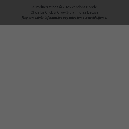
Autorinės teisės © 2026 Vendora Nordic
Oficialus Click & Grow® platintojas Lietuva
Jūsų asmeninės informacijos neparduodame ir nesidalijame.