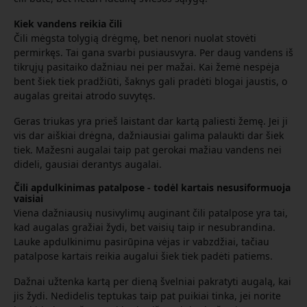
Kiek vandens reikia čili
Čili mėgsta tolygią drėgmę, bet nenori nuolat stovėti
permirkęs. Tai gana svarbi pusiausvyra. Per daug vandens iš
tikrųjų pasitaiko dažniau nei per mažai. Kai žemė nespėja
bent šiek tiek pradžiūti, šaknys gali pradėti blogai jaustis, o
augalas greitai atrodo suvytęs.
Geras triukas yra prieš laistant dar kartą paliesti žemę. Jei ji
vis dar aiškiai drėgna, dažniausiai galima palaukti dar šiek
tiek. Mažesni augalai taip pat gerokai mažiau vandens nei
dideli, gausiai derantys augalai.
Čili apdulkinimas patalpose - todėl kartais nesusiformuoja
vaisiai
Viena dažniausių nusivylimų auginant čili patalpose yra tai,
kad augalas gražiai žydi, bet vaisių taip ir nesubrandina.
Lauke apdulkinimu pasirūpina vėjas ir vabzdžiai, tačiau
patalpose kartais reikia augalui šiek tiek padėti patiems.
Dažnai užtenka kartą per dieną švelniai pakratyti augalą, kai
jis žydi. Nedidelis teptukas taip pat puikiai tinka, jei norite