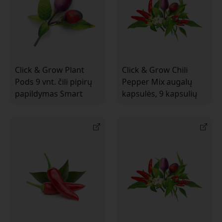
Click & Grow Plant
Click & Grow Chili
Pods 9 vnt. čili pipirų
Pepper Mix augalų
papildymas Smart
kapsulės, 9 kapsulių
Garden, skirtas Click &
pakuotė su čili pipirais
Grow Smart Garden
Smart Garden vidaus
sodui