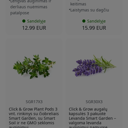
Lengvas auginimas ir
keitimas
derliaus nuėmimas
Laistymas su dagčiu
patalpose
Sandėlyje
Sandėlyje
12.99 EUR
15.99 EUR
SGR17X3
SGR30X3
Click & Grow Plant Pods 3
Click & Grow augalų
vnt. rinkinys su čiobreliais
kapsulės 3 pakuotė
Smart Garden, su Smart
Levanda Smart Garden –
Soil ir ne GMO sėklomis
valgoma levanda
auginimui
auginimui namuose