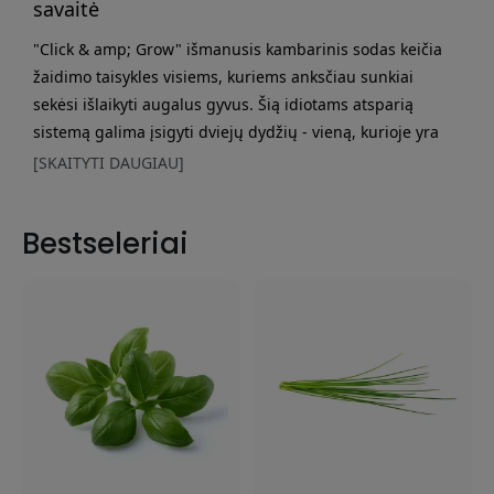
savaitė
"Click & amp; Grow" išmanusis kambarinis sodas keičia
žaidimo taisykles visiems, kuriems anksčiau sunkiai
sekėsi išlaikyti augalus gyvus. Šią idiotams atsparią
sistemą galima įsigyti dviejų dydžių - vieną, kurioje yra
vietos trims augalams, ir didesnę versiją su devyniais
[SKAITYTI DAUGIAU]
lizdais. Nors devynių augalų modelis yra populiaresnis,
trijų lizdų sodas puikiai tinka tiems, kurie turi mažai
Bestseleriai
vietos virtuvėje. Click & amp; Grow išsiskiria tuo, kad
sugeba užtikrinti tobulą vandens ir šviesos kiekį jūsų a