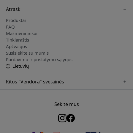
Atrask
Produktai
FAQ
Mažmenininkai
Tinklaraštis
Apžvalgos
Susisiekite su mumis
Pardavimo ir pristatymo sąlygos
Lietuvių
Kitos "Vendora" svetainės
www.just-mobile.se
www.satechi.se
Sekite mus
www.alogic.se
www.paperlike.se
www.keybudz.se
www.myfirst.se
www.plaud.se