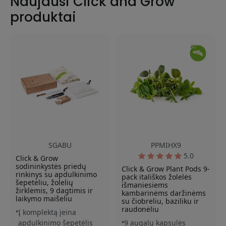
Naujausi Click and Grow
dviejų savaičių, o integruotas laikmatis valdo dienos ir
produktai
nakties ciklą, todėl auginti taip pat pap
SGABU
PPMIHX9
5.0
Click & Grow
sodininkystės priedų
Click & Grow Plant Pods 9-
rinkinys su apdulkinimo
pack itališkos žolelės
šepetėliu, žolelių
išmaniesiems
žirklėmis, 9 dagtimis ir
kambarinėms daržinėms
laikymo maišeliu
su čiobreliu, baziliku ir
raudonėliu
Į komplektą įeina
apdulkinimo šepetėlis
9 augalų kapsulės