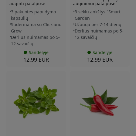
auginti patalpose
auginimui patalpose
3 pakuotės papildymo
3 sėklų ankštys "Smart
kapsulių
Garden
Suderinama su Click and
Užauga per 7-14 dienų
Grow
Derlius nuimamas po 5-
Derlius nuimamas po 5-
12 savaičių
12 savaičių
Sandėlyje
Sandėlyje
12.99 EUR
12.99 EUR