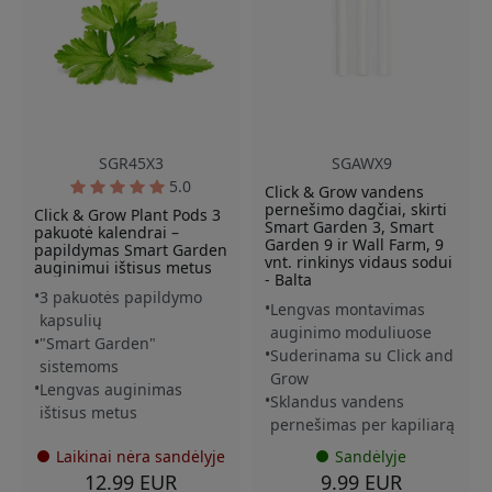
SGR45X3
SGAWX9
5.0
Click & Grow vandens
pernešimo dagčiai, skirti
Click & Grow Plant Pods 3
Smart Garden 3, Smart
pakuotė kalendrai –
Garden 9 ir Wall Farm, 9
papildymas Smart Garden
vnt. rinkinys vidaus sodui
auginimui ištisus metus
- Balta
3 pakuotės papildymo
Lengvas montavimas
kapsulių
auginimo moduliuose
"Smart Garden"
Suderinama su Click and
sistemoms
Grow
Lengvas auginimas
Sklandus vandens
ištisus metus
pernešimas per kapiliarą
Laikinai nėra sandėlyje
Sandėlyje
12.99 EUR
9.99 EUR