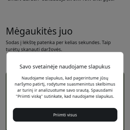
Mėgaukitės juo
Sodas į lėkštę patenka per kelias sekundes. Taip
turėtų skanauti daržovės.
Savo svetainėje naudojame slapukus
Naudojame slapukus, kad pagerintume jūsų
naršymo patirtį, rodytume suasmenintus skelbimus
ar turinį ir analizuotume savo srautą. Spausdami
"Priimti viską" sutinkate, kad naudojame slapukus.
Priimti visus
Kiekvienas
augalas - tai