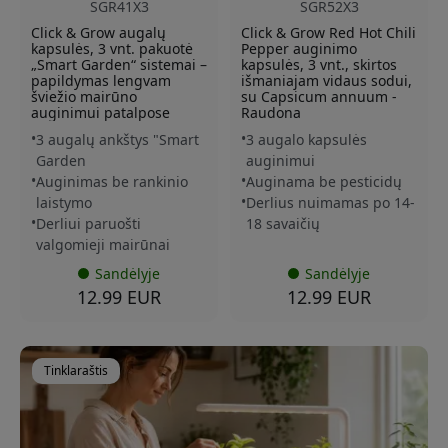
SGR41X3
SGR52X3
Click & Grow augalų
Click & Grow Red Hot Chili
kapsulės, 3 vnt. pakuotė
Pepper auginimo
„Smart Garden“ sistemai –
kapsulės, 3 vnt., skirtos
papildymas lengvam
išmaniajam vidaus sodui,
šviežio mairūno
su Capsicum annuum -
auginimui patalpose
Raudona
3 augalų ankštys "Smart
3 augalo kapsulės
Garden
auginimui
Auginimas be rankinio
Auginama be pesticidų
laistymo
Derlius nuimamas po 14-
Derliui paruošti
18 savaičių
valgomieji mairūnai
Sandėlyje
Sandėlyje
12.99 EUR
12.99 EUR
Tinklaraštis