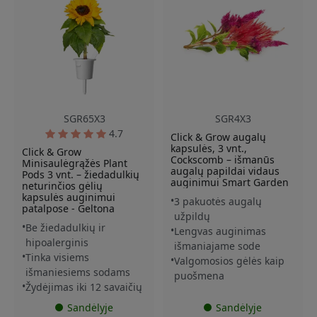
SGR65X3
SGR4X3
4.7
Click & Grow augalų
kapsulės, 3 vnt.,
Click & Grow
Cockscomb – išmanūs
Minisaulėgrąžės Plant
augalų papildai vidaus
Pods 3 vnt. – žiedadulkių
auginimui Smart Garden
neturinčios gėlių
kapsulės auginimui
3 pakuotės augalų
patalpose - Geltona
užpildų
Be žiedadulkių ir
Lengvas auginimas
hipoalerginis
išmaniajame sode
Tinka visiems
Valgomosios gėlės kaip
išmaniesiems sodams
puošmena
Žydėjimas iki 12 savaičių
Sandėlyje
Sandėlyje