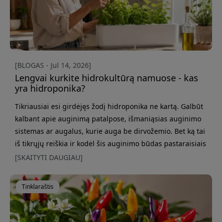
[BLOGAS - Jul 14, 2026]
Lengvai kurkite hidrokultūrą namuose - kas
yra hidroponika?
Tikriausiai esi girdėjęs žodį hidroponika ne kartą. Galbūt
kalbant apie auginimą patalpose, išmaniąsias auginimo
sistemas ar augalus, kurie auga be dirvožemio. Bet ką tai
iš tikrųjų reiškia ir kodėl šis auginimo būdas pastaraisiais
metais tapo toks populiarus? Hidroponika, arba
[SKAITYTI DAUGIAU]
hidrokultūra, kaip ji dar vadinama, leidžia auginti žoleles,
salotas, gėles ir daug kitų augalų be tradicinio vazono su
Tinklaraštis
žeme. Vietoj to augalai vandens, deguonies ir maistinių
medž