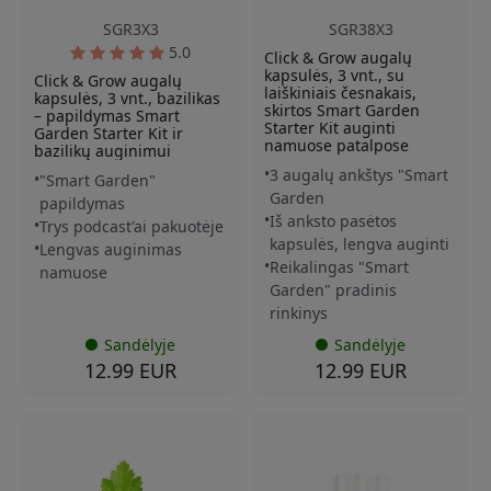
SGR3X3
SGR38X3
5.0
Click & Grow augalų
kapsulės, 3 vnt., su
Click & Grow augalų
laiškiniais česnakais,
kapsulės, 3 vnt., bazilikas
skirtos Smart Garden
– papildymas Smart
Starter Kit auginti
Garden Starter Kit ir
namuose patalpose
bazilikų auginimui
3 augalų ankštys "Smart
"Smart Garden"
Garden
papildymas
Iš anksto pasėtos
Trys podcast'ai pakuotėje
kapsulės, lengva auginti
Lengvas auginimas
Reikalingas "Smart
namuose
Garden" pradinis
rinkinys
Sandėlyje
Sandėlyje
12.99 EUR
12.99 EUR