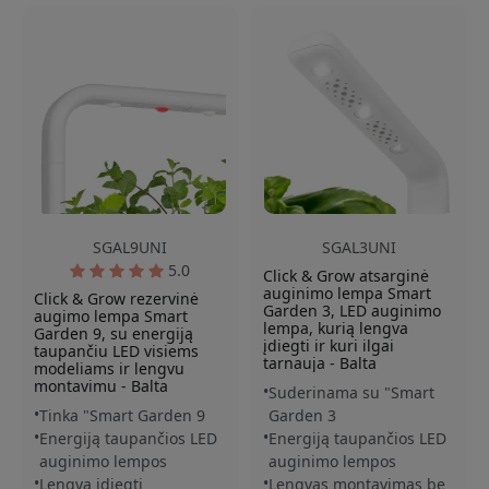
SGAL9UNI
SGAL3UNI
5.0
Click & Grow atsarginė
auginimo lempa Smart
Click & Grow rezervinė
Garden 3, LED auginimo
augimo lempa Smart
lempa, kurią lengva
Garden 9, su energiją
įdiegti ir kuri ilgai
taupančiu LED visiems
tarnauja - Balta
modeliams ir lengvu
montavimu - Balta
Suderinama su "Smart
Tinka "Smart Garden 9
Garden 3
Energiją taupančios LED
Energiją taupančios LED
auginimo lempos
auginimo lempos
Lengva įdiegti
Lengvas montavimas be