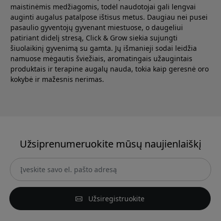
maistinėmis medžiagomis, todėl naudotojai gali lengvai
auginti augalus patalpose ištisus metus. Daugiau nei pusei
pasaulio gyventojų gyvenant miestuose, o daugeliui
patiriant didelį stresą, Click & Grow siekia sujungti
šiuolaikinį gyvenimą su gamta. Jų išmanieji sodai leidžia
namuose mėgautis šviežiais, aromatingais užaugintais
produktais ir terapine augalų nauda, tokia kaip geresnė oro
kokybė ir mažesnis nerimas.
Užsiprenumeruokite mūsų naujienlaiškį
Užsiregistruokite