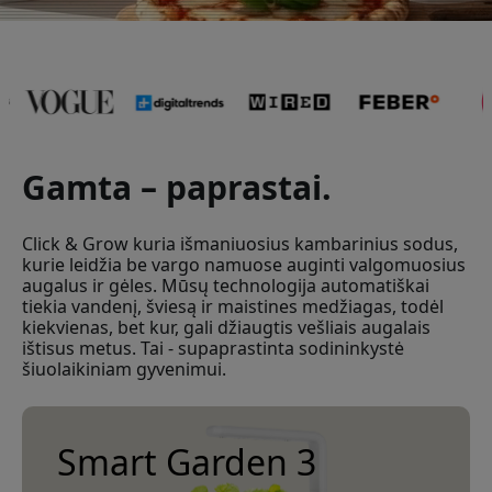
naujas prekes ir gautumėte 8% nuolaidą
Taip, noriu 8% nuolaidos
Gamta – paprastai.
Mes jums niekada nesiųsime brukalo. Užsiregistruodami
sutinkate gauti retkarčiais siunčiamus rinkodaros laiškus,
Click & Grow kuria išmaniuosius kambarinius sodus,
edukacines serijas ir specialius pasiūlymus.
kurie leidžia be vargo namuose auginti valgomuosius
augalus ir gėles. Mūsų technologija automatiškai
Ne, aš verčiau mokėčiau visą kainą.
tiekia vandenį, šviesą ir maistines medžiagas, todėl
kiekvienas, bet kur, gali džiaugtis vešliais augalais
ištisus metus. Tai - supaprastinta sodininkystė
šiuolaikiniam gyvenimui.
Smart Garden 3