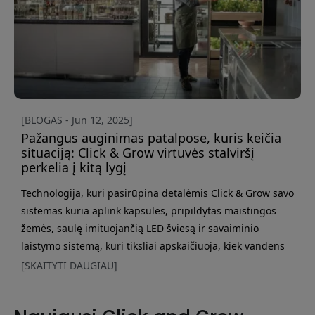
[BLOGAS - Jun 12, 2025]
Pažangus auginimas patalpose, kuris keičia
situaciją: Click & Grow virtuvės stalviršį
perkelia į kitą lygį
Technologija, kuri pasirūpina detalėmis Click & Grow savo
sistemas kuria aplink kapsules, pripildytas maistingos
žemės, saulę imituojančią LED šviesą ir savaiminio
laistymo sistemą, kuri tiksliai apskaičiuoja, kiek vandens
reikia augalams. Taip užtikrinamas stabilus augimas bet
[SKAITYTI DAUGIAU]
kuriuo metų laiku, be rūpesčių dėl apšvietimo ar
priežiūros. Smart Garden 9 Pro vandens talpa veikia iki