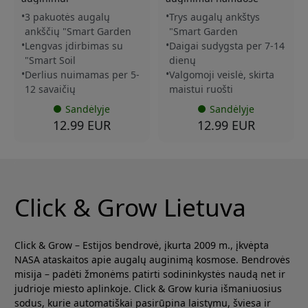
3 pakuotės augalų
Trys augalų ankštys
ankščių "Smart Garden
"Smart Garden
Lengvas įdirbimas su
Daigai sudygsta per 7-14
"Smart Soil
dienų
Derlius nuimamas per 5-
Valgomoji veislė, skirta
12 savaičių
maistui ruošti
Sandėlyje
Sandėlyje
12.99 EUR
12.99 EUR
Click & Grow Lietuva
Click & Grow – Estijos bendrovė, įkurta 2009 m., įkvėpta
NASA ataskaitos apie augalų auginimą kosmose. Bendrovės
misija – padėti žmonėms patirti sodininkystės naudą net ir
judrioje miesto aplinkoje. Click & Grow kuria išmaniuosius
sodus, kurie automatiškai pasirūpina laistymu, šviesa ir