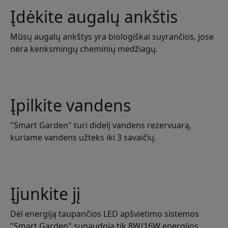
Įdėkite augalų ankštis
Mūsų augalų ankštys yra biologiškai suyrančios, jose
nėra kenksmingų cheminių medžiagų.
Įpilkite vandens
"Smart Garden" turi didelį vandens rezervuarą,
kuriame vandens užteks iki 3 savaičių.
Įjunkite jį
Dėl energiją taupančios LED apšvietimo sistemos
"Smart Garden" sunaudoja tik 8W/16W energijos.