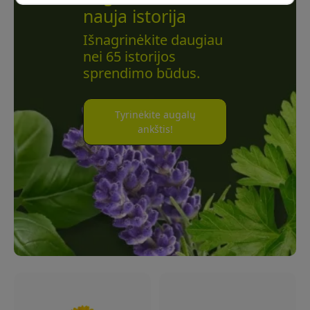
nauja istorija
Išnagrinėkite daugiau
nei 65 istorijos
sprendimo būdus.
Tyrinėkite augalų
ankštis!