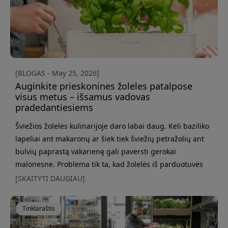
[BLOGAS - May 25, 2026]
Auginkite prieskonines žoleles patalpose
visus metus – išsamus vadovas
pradedantiesiems
Šviežios žolelės kulinarijoje daro labai daug. Keli baziliko
lapeliai ant makaronų ar šiek tiek šviežių petražolių ant
bulvių paprastą vakarienę gali paversti gerokai
malonesne. Problema tik ta, kad žolelės iš parduotuvės
dažnai išsilaiko maždaug tiek pat, kiek prinokęs
[SKAITYTI DAUGIAU]
avokadas, taigi ne itin ilgai. Dėl to vis daugiau žmonių
vietoj to pradėjo žoleles auginti patalpoje visus metus. Ir
Tinklaraštis
iš tiesų tai nebūtinai turi būti sunku. Su tinkama šviesa, &