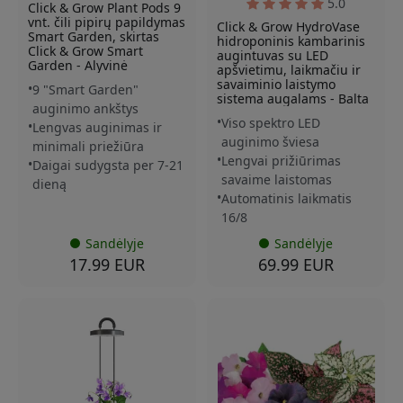
5.0
Click & Grow Plant Pods 9
vnt. čili pipirų papildymas
Click & Grow HydroVase
Smart Garden, skirtas
hidroponinis kambarinis
Click & Grow Smart
augintuvas su LED
Garden - Alyvinė
apšvietimu, laikmačiu ir
savaiminio laistymo
9 "Smart Garden"
sistema augalams - Balta
auginimo ankštys
Viso spektro LED
Lengvas auginimas ir
auginimo šviesa
minimali priežiūra
Lengvai prižiūrimas
Daigai sudygsta per 7-21
savaime laistomas
dieną
Automatinis laikmatis
16/8
Sandėlyje
Sandėlyje
17.99 EUR
69.99 EUR