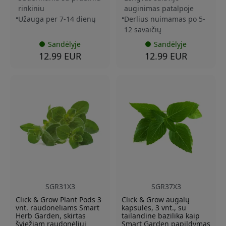
rinkiniu
auginimas patalpoje
Užauga per 7-14 dienų
Derlius nuimamas po 5-
12 savaičių
Sandėlyje
Sandėlyje
12.99 EUR
12.99 EUR
SGR31X3
SGR37X3
Click & Grow Plant Pods 3
Click & Grow augalų
vnt. raudonėliams Smart
kapsulės, 3 vnt., su
Herb Garden, skirtas
tailandine bazilika kaip
šviežiam raudonėliui
Smart Garden papildymas