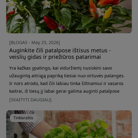
[BLOGAS - May 25, 2026]
Auginkite čili patalpose ištisus metus -
veislių gidas ir priežiūros patarimai
Yra kažkas ypatingo, kai viduržiemį nusiskini savo
užaugintą aitriąją papriką tiesiai nuo virtuvės palangės.
Ir nors atrodo, kad čili labiau tinka šiltnamiui ir vasaros
kaitrai, iš tiesų jį labai gerai galima auginti patalpose
ištisus metus, jei pasirenkamos tinkamos veislės ir
[SKAITYTI DAUGIAU]
augalams sudaromos tinkamos sąlygos. Dar vienas
privalumas tas, kad čili auginti daug smagiau, nei
Tinklaraštis
daugelis mano. Kai kurios veislės yra spalvingos, beveik
kaip maži dekoratyviniai augalai, ir kartu