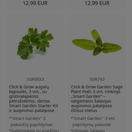
12.99 EUR
12.99 EUR
SGR68X3
SGR7X3
Click & Grow augalų
Click & Grow Garden Sage
kapsulės, 3 vnt., su
Plant Pods 3 vnt. rinkinys
glotnialapėmis
„Smart Garden“ –
petražolėmis, skirtos
valgomasis šalavijas
Smart Garden Starter Kit
auginimui patalpose
ir auginimui patalpose
ištisus metus
"Smart Garden" 3
"Smart Garden" 3 vnt.
pakuočių papildymas
papildymų pakuotė
Suderinama su pradiniu
Lengvas šalavijo