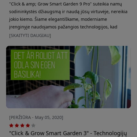
"Click & amp; Grow Smart Garden 9 Pro" suteikia namų
sodininkystės džiaugsmą ir naudą jūsų virtuvėje, nereikia
jokio kiemo. Šiame elegantiškame, moderniame
įrenginyje naudojamos pažangios technologijos, kad
auginti šviežias prieskonines žoleles ir daržoves būtų
[SKAITYTI DAUGIAU]
paprasta ir naudinga. Įrengimas labai paprastas -
tereikia sujungti kelias dalis, įdėti iš anksto pasėtas
ankštis ir leisti išmaniajam sodui daryti stebuklus. Kartu
įdiegta mobili
[PERŽIŪRA - May 05, 2020]
"Click & Grow Smart Garden 3" - Technologijų