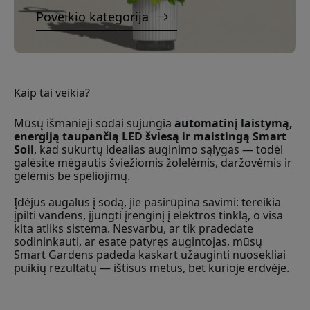
Poveikio kategorija
Kaip tai veikia?
Mūsų išmanieji sodai sujungia
automatinį laistymą,
energiją taupančią LED šviesą ir maistingą Smart
Soil
, kad sukurtų idealias auginimo sąlygas — todėl
galėsite mėgautis šviežiomis žolelėmis, daržovėmis ir
gėlėmis be spėliojimų.
Įdėjus augalus į sodą, jie pasirūpina savimi: tereikia
įpilti vandens, įjungti įrenginį į elektros tinklą, o visa
kita atliks sistema. Nesvarbu, ar tik pradedate
sodininkauti, ar esate patyręs augintojas, mūsų
Smart Gardens padeda kaskart užauginti nuosekliai
puikių rezultatų — ištisus metus, bet kurioje erdvėje.