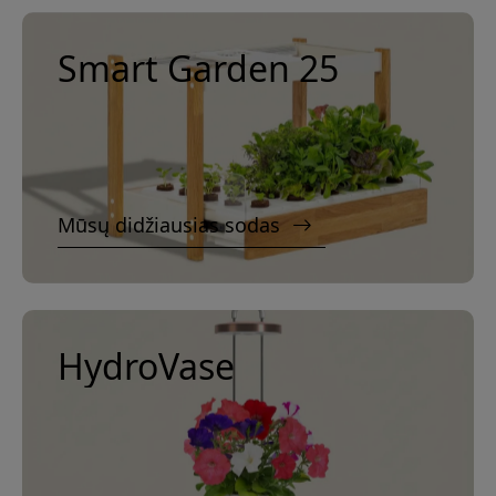
Smart Garden 25
Mūsų didžiausias sodas
HydroVase