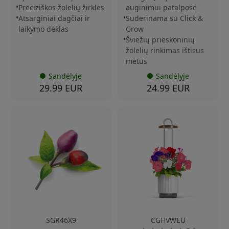
Preciziškos žolelių žirklės
auginimui patalpose
Atsarginiai dagčiai ir
Suderinama su Click &
laikymo dėklas
Grow
Šviežių prieskoninių
žolelių rinkimas ištisus
metus
Sandėlyje
Sandėlyje
29.99 EUR
24.99 EUR
SGR46X9
CGHVWEU