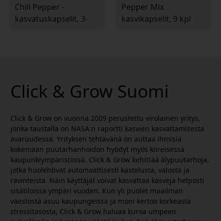
Chili Pepper -
Pepper Mix
kasvatuskapselit, 3-
kasvikapselit, 9 kpl
pack älykkääseen
chilipaprikoita Smart
sisäpuutarhaan,
Garden -
Capsicum annuum
sisäpuutarhaan
Click & Grow Suomi
Click & Grow on vuonna 2009 perustettu virolainen yritys,
jonka taustalla on NASA:n raportti kasvien kasvattamisesta
avaruudessa. Yrityksen tehtävänä on auttaa ihmisiä
kokemaan puutarhanhoidon hyödyt myös kiireisessä
kaupunkiympäristössä. Click & Grow kehittää älypuutarhoja,
jotka huolehtivat automaattisesti kastelusta, valosta ja
ravinteista. Näin käyttäjät voivat kasvattaa kasveja helposti
sisätiloissa ympäri vuoden. Kun yli puolet maailman
väestöstä asuu kaupungeissa ja moni kertoo korkeasta
stressitasosta, Click & Grow haluaa kuroa umpeen