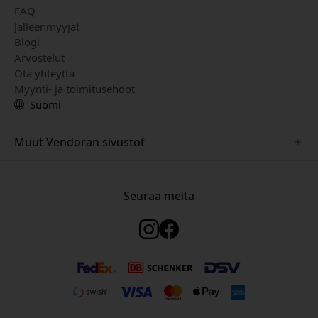
FAQ
Jälleenmyyjät
Blogi
Arvostelut
Ota yhteyttä
Myynti- ja toimitusehdot
Suomi
Muut Vendoran sivustot
www.just-mobile.se
www.satechi.se
Seuraa meitä
www.alogic.se
www.paperlike.se
www.keybudz.se
www.myfirst.se
www.plaud.se