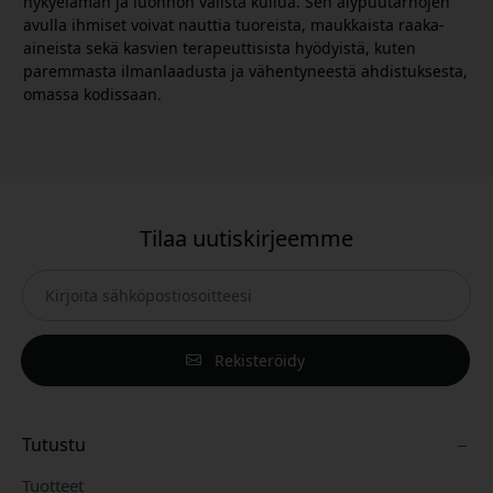
nykyelämän ja luonnon välistä kuilua. Sen älypuutarhojen
avulla ihmiset voivat nauttia tuoreista, maukkaista raaka-
aineista sekä kasvien terapeuttisista hyödyistä, kuten
paremmasta ilmanlaadusta ja vähentyneestä ahdistuksesta,
omassa kodissaan.
Tilaa uutiskirjeemme
Rekisteröidy
Tutustu
Tuotteet