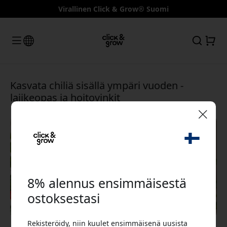
Virallinen Click & Grow® Suomi
Kasvata chiliä sisällä ympäri vuoden -
lajikeopas ja hoitovinkit
🎉 Alennuskoodisi:
8% alennus ensimmäisestä
ostoksestasi
Käytä tätä koodia kassalla saadaksesi 8%
Rekisteröidy, niin kuulet ensimmäisenä uusista
alennuksen.