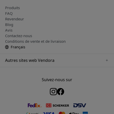
Produits
FAQ
Revendeur
Blog
Avis
Contactez-nous
Conditions de vente et de livraison
Français
Autres sites web Vendora
www.just-mobile.se
www.satechi.se
Suivez-nous sur
www.alogic.se
www.paperlike.se
www.keybudz.se
www.myfirst.se
www.plaud.se