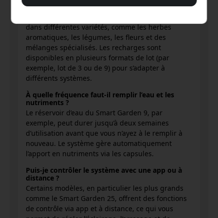
sont proposés ?
Click & Grow propose des recharges pour plantes
dans différentes variétés, comme les herbes
aromatiques, les légumes, les fleurs et des
mélanges spécialisés. Les recharges sont
disponibles en plusieurs formats de lot (par
exemple, lot de 3 ou de 9) pour s’adapter à
différents systèmes.
À quelle fréquence faut-il remplir l’eau et les
nutriments ?
Le réservoir d’eau du Smart Garden 9, par
exemple, peut durer jusqu’à deux semaines
d’utilisation avant que vous n’ayez à le remplir à
nouveau. Le système gère automatiquement
l’apport en nutriments via les capsules.
Puis-je contrôler le système avec une app ou à
distance ?
Certains modèles, en particulier les plus grands
comme le Smart Garden 25, offrent des fonctions
de contrôle via app et à distance, ce qui vous