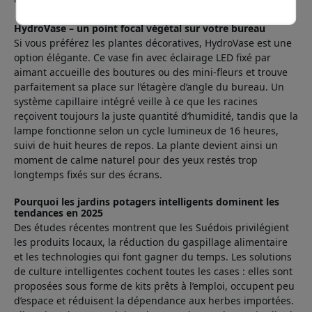
HydroVase – un point focal végétal sur votre bureau
Si vous préférez les plantes décoratives, HydroVase est une
option élégante. Ce vase fin avec éclairage LED fixé par
aimant accueille des boutures ou des mini-fleurs et trouve
parfaitement sa place sur l’étagère d’angle du bureau. Un
système capillaire intégré veille à ce que les racines
reçoivent toujours la juste quantité d’humidité, tandis que la
lampe fonctionne selon un cycle lumineux de 16 heures,
suivi de huit heures de repos. La plante devient ainsi un
moment de calme naturel pour des yeux restés trop
longtemps fixés sur des écrans.
Pourquoi les jardins potagers intelligents dominent les
tendances en 2025
Des études récentes montrent que les Suédois privilégient
les produits locaux, la réduction du gaspillage alimentaire
et les technologies qui font gagner du temps. Les solutions
de culture intelligentes cochent toutes les cases : elles sont
proposées sous forme de kits prêts à l’emploi, occupent peu
d’espace et réduisent la dépendance aux herbes importées.