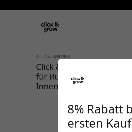
Art.-Nr.: SGR19X3
Click & Grow Smart Gard
für Rucola für das Smart 
Innenbereich
8% Rabatt 
ersten Kauf