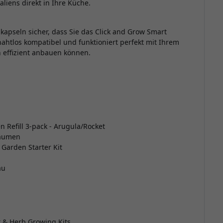
liens direkt in Ihre Küche.
kapseln sicher, dass Sie das Click and Grow Smart
t nahtlos kompatibel und funktioniert perfekt mit Ihrem
n effizient anbauen können.
 Refill 3-pack - Arugula/Rocket
räumen
Garden Starter Kit
au
t & Herb Growing Kits