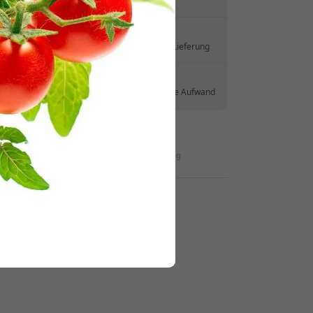
Keine versteckten Gebühren
halten.
Lieferung 10-12 August
Schnelle und nachverfolgbare Lieferung
30-tägiges Rückgaberecht
Einfache Rücksendung - ganz ohne Aufwand
Sichere Zahlungen mit Verschlüsselung
Händler :