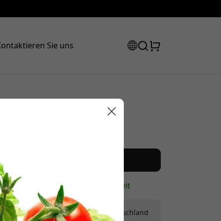
ontaktieren Sie uns
Empfohlener Preis
12.99 EUR
Rabattcode:
Jetzt kaufen
Auf Lager - versandbereit
Versand 9.99 EUR in Deutschland
 der Kasse, um 8% Rabatt zu