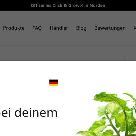
Offizielles Click & Grow® in Norden
Produkte
FAQ
Händler
Blog
Bewertungen
K
en Pflanzkapseln im 3er-Pack
Garden Starter Kit für den
🎉 Dein 
bei deinem
Verwende diesen Code an