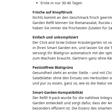
Ernte in nur 30-40 Tagen
Frische auf Knopfdruck
Nichts kommt an den Geschmack frisch geernte
Garden Refill können Sie Romanasalat, Rucol
haben Sie immer die frischesten Zutaten für S
Einfach und unkompliziert
Der Click and Grow Indoor-Kräutergarten ist so
in Ihren Smart Garden ein, und lassen Sie die
versorgt Ihr Blattgrün automatisch mit der op
zum Wachsen braucht. Gärtnern ganz ohne Rät
Pestizidfreie Blattgrüns
Gesundheit steht an erster Stelle – und mit Cli
Salatblätter ohne den Einsatz von Herbiziden 
und pur zu essen, ganz so, wie es die Natur v
Smart-Garden-Kompatibilität
Der Refill 9-pack wurde für die nahtlose Integ
Garden entwickelt und sorgt dafür, dass der 
besonders effizient ist. Die Essenz des smarte