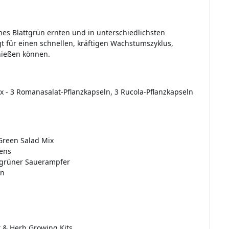
hes Blattgrün ernten und in unterschiedlichsten
t für einen schnellen, kräftigen Wachstumszyklus,
nießen können.
x - 3 Romanasalat-Pflanzkapseln, 3 Rucola-Pflanzkapseln
Green Salad Mix
dens
, grüner Sauerampfer
en
t & Herb Growing Kits