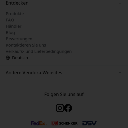
Entdecken
Produkte
FAQ
Händler
Blog
Bewertungen
Kontaktieren Sie uns
Verkaufs- und Lieferbedingungen
Deutsch
Andere Vendora-Websites
www.just-mobile.se
www.satechi.se
Folgen Sie uns auf
www.alogic.se
www.paperlike.se
www.keybudz.se
www.myfirst.se
www.plaud.se