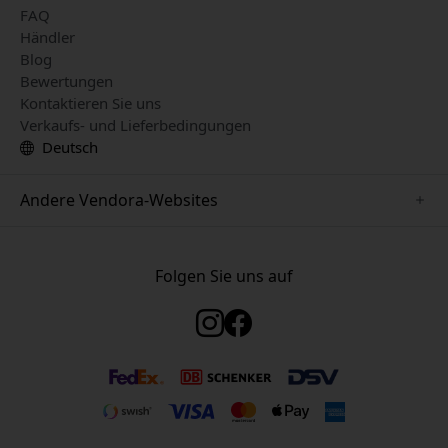
FAQ
Händler
Blog
Bewertungen
Kontaktieren Sie uns
Verkaufs- und Lieferbedingungen
Deutsch
Andere Vendora-Websites
www.just-mobile.se
www.satechi.se
Folgen Sie uns auf
www.alogic.se
www.paperlike.se
www.keybudz.se
www.myfirst.se
www.plaud.se