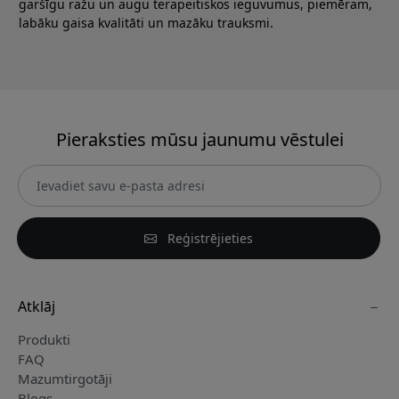
garšīgu ražu un augu terapeitiskos ieguvumus, piemēram,
labāku gaisa kvalitāti un mazāku trauksmi.
Pieraksties mūsu jaunumu vēstulei
Reģistrējieties
Atklāj
Produkti
FAQ
Mazumtirgotāji
Blogs