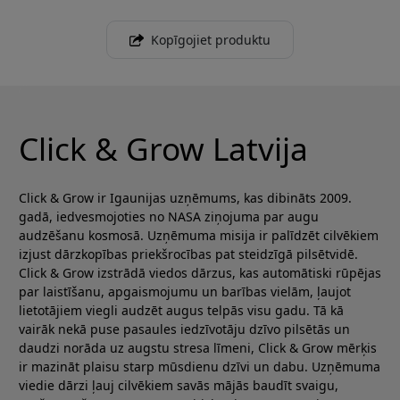
Kopīgojiet produktu
Click & Grow Latvija
Click & Grow ir Igaunijas uzņēmums, kas dibināts 2009.
gadā, iedvesmojoties no NASA ziņojuma par augu
audzēšanu kosmosā. Uzņēmuma misija ir palīdzēt cilvēkiem
izjust dārzkopības priekšrocības pat steidzīgā pilsētvidē.
Click & Grow izstrādā viedos dārzus, kas automātiski rūpējas
par laistīšanu, apgaismojumu un barības vielām, ļaujot
lietotājiem viegli audzēt augus telpās visu gadu. Tā kā
vairāk nekā puse pasaules iedzīvotāju dzīvo pilsētās un
daudzi norāda uz augstu stresa līmeni, Click & Grow mērķis
ir mazināt plaisu starp mūsdienu dzīvi un dabu. Uzņēmuma
viedie dārzi ļauj cilvēkiem savās mājās baudīt svaigu,