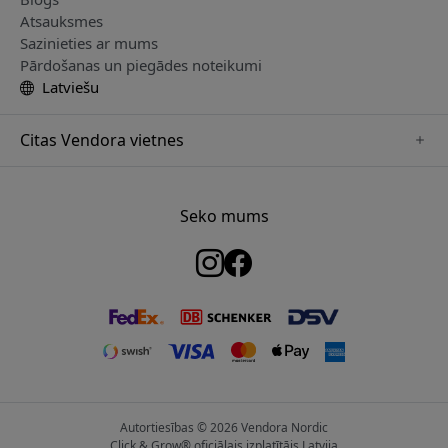
Atsauksmes
Sazinieties ar mums
Pārdošanas un piegādes noteikumi
Latviešu
Citas Vendora vietnes
www.just-mobile.se
www.satechi.se
Seko mums
www.alogic.se
www.paperlike.se
www.keybudz.se
www.myfirst.se
www.plaud.se
Autortiesības © 2026 Vendora Nordic
Click & Grow® oficiālais izplatītājs Latvija