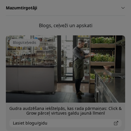
Mazumtirgotāji
Blogs, ceļveži un apskati
Blogs/ceļvedis
Gudra audzēšana iekštelpās, kas rada pārmaiņas: Click &
Grow pārceļ virtuves galdu jaunā līmenī
Lasiet blogu/gidu