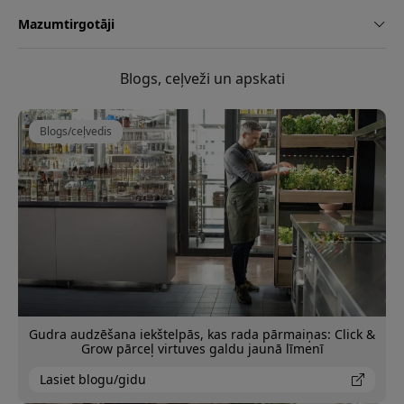
Mazumtirgotāji
Blogs, ceļveži un apskati
Blogs/ceļvedis
Gudra audzēšana iekštelpās, kas rada pārmaiņas: Click &
Grow pārceļ virtuves galdu jaunā līmenī
Lasiet blogu/gidu