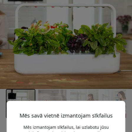
Mēs savā vietnē izmantojam sīkfailus
Mēs izmantojam sīkfailus, lai uzlabotu jūsu
Ieteicamā cena