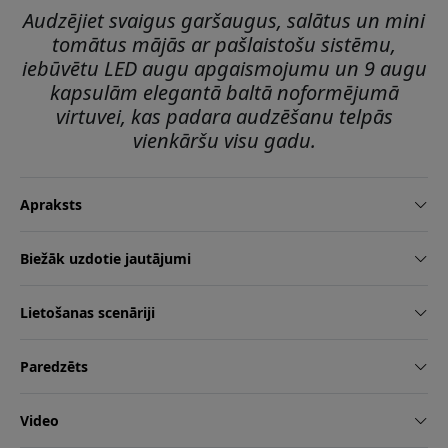
Audzējiet svaigus garšaugus, salātus un mini
tomātus mājās ar pašlaistošu sistēmu,
iebūvētu LED augu apgaismojumu un 9 augu
kapsulām elegantā baltā noformējumā
virtuvei, kas padara audzēšanu telpās
vienkāršu visu gadu.
Apraksts
Biežāk uzdotie jautājumi
Lietošanas scenāriji
Paredzēts
Video