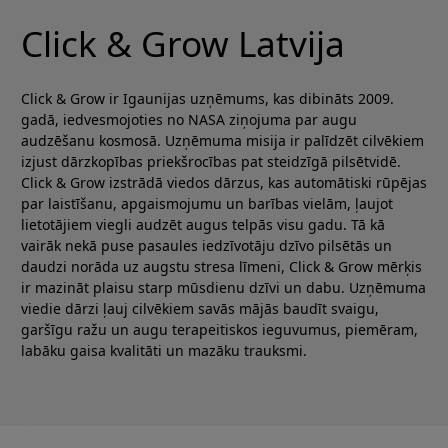
Click & Grow Latvija
Click & Grow ir Igaunijas uzņēmums, kas dibināts 2009.
gadā, iedvesmojoties no NASA ziņojuma par augu
audzēšanu kosmosā. Uzņēmuma misija ir palīdzēt cilvēkiem
izjust dārzkopības priekšrocības pat steidzīgā pilsētvidē.
Click & Grow izstrādā viedos dārzus, kas automātiski rūpējas
par laistīšanu, apgaismojumu un barības vielām, ļaujot
lietotājiem viegli audzēt augus telpās visu gadu. Tā kā
vairāk nekā puse pasaules iedzīvotāju dzīvo pilsētās un
daudzi norāda uz augstu stresa līmeni, Click & Grow mērķis
ir mazināt plaisu starp mūsdienu dzīvi un dabu. Uzņēmuma
viedie dārzi ļauj cilvēkiem savās mājās baudīt svaigu,
garšīgu ražu un augu terapeitiskos ieguvumus, piemēram,
labāku gaisa kvalitāti un mazāku trauksmi.