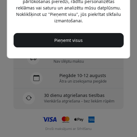
pārlūkošanas pieredzi, rādītu personalizētas
249.99 EUR
reklāmas vai saturu un analizētu mūsu datplūsmu.
Noklikšķinot uz "Pieņemt visu", jūs piekrītat sīkfailu
izmantošanai.
Nopirkt tagad
Ir noliktavā — gatavs sūtīšanai
Pieņemt visus
Piegāde 9.99 EUR uz Latvija
Nav slēptu maksu
Piegāde 10-12 augusts
Ātra un izsekojama piegāde
30 dienu atgriešanas tiesības
Vienkārša atgriešana – bez liekām rūpēm
Droši maksājumi ar šifrēšanu