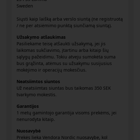
Sweden
Siųsti kaip laišką arba verslo siuntą (ne registruotą
/ ne per atsiėmimo punktą siunčiamą siuntą).
Užsakymo atšaukimas
Pasiliekame teisę atšaukti užsakymą, jei jis
laikomas sukčiavimo, įtartinu arba kitaip šių
sąlygų pažeidimu. Tokiu atveju sumokėta suma
bus grąžinta, atėmus su užsakymu susijusius
mokėjimo ir operacijų mokesčius.
Neatsiimtos siuntos
Už neatsiimtas siuntas bus taikomas 350 SEK
tvarkymo mokestis.
Garantijos
1 metų gamintojo garantija visoms prekėms, jei
nenurodyta kitaip.
Nuosavybė
Prekės lieka Vendora Nordic nuosavybe, kol