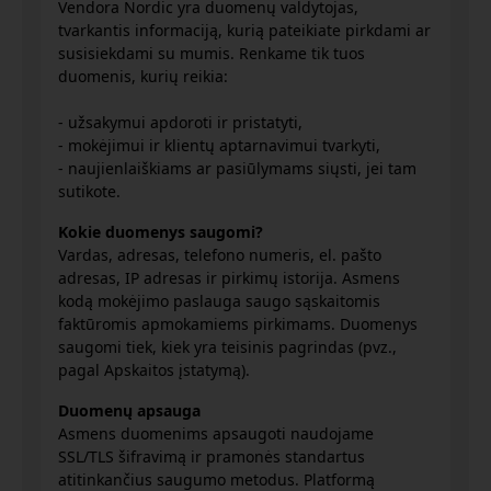
Vendora Nordic yra duomenų valdytojas,
tvarkantis informaciją, kurią pateikiate pirkdami ar
susisiekdami su mumis. Renkame tik tuos
duomenis, kurių reikia:
- užsakymui apdoroti ir pristatyti,
- mokėjimui ir klientų aptarnavimui tvarkyti,
- naujienlaiškiams ar pasiūlymams siųsti, jei tam
sutikote.
Kokie duomenys saugomi?
Vardas, adresas, telefono numeris, el. pašto
adresas, IP adresas ir pirkimų istorija. Asmens
kodą mokėjimo paslauga saugo sąskaitomis
faktūromis apmokamiems pirkimams. Duomenys
saugomi tiek, kiek yra teisinis pagrindas (pvz.,
pagal Apskaitos įstatymą).
Duomenų apsauga
Asmens duomenims apsaugoti naudojame
SSL/TLS šifravimą ir pramonės standartus
atitinkančius saugumo metodus. Platformą