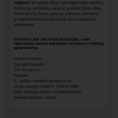
majeure
. Tai apima tokias aplinkybes kaip valdžios
institucijų įsikišimas, nauji ar pakeisti teisės aktai,
darbo ginčai, karas, gaisras, potvynis, sabotažas
ar dideli techniniai sutrikimai, kurių negalime
kontroliuoti.
Oficialus Click and Grow platintojas - mes
rūpinamės Lietuva pakavimu, siuntimu ir klientų
aptarnavimu.
Vendora Nordic
Ladugårdsvägen 1
234 35 Lomma
Sweden
El. paštas: info@clickandgrow.se
Organizacijos numeris: 556843-5456
PVM mokėtojo kodas: SE556843545601
Įmonės būstinė: Lomma