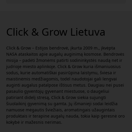
Click & Grow Lietuva
Click & Grow – Estijos bendrovė, įkurta 2009 m., įkvėpta
NASA ataskaitos apie augalų auginimą kosmose. Bendrovės
misija – padėti žmonėms patirti sodininkystės naudą net ir
judrioje miesto aplinkoje. Click & Grow kuria išmaniuosius
sodus, kurie automatiškai pasirūpina laistymu, šviesa ir
maistinėmis medžiagomis, todėl naudotojai gali lengvai
auginti augalus patalpose ištisus metus. Daugiau nei pusei
pasaulio gyventojų gyvenant miestuose, o daugeliui
patiriant didelį stresą, Click & Grow siekia sujungti
šiuolaikinį gyvenimą su gamta. Jų išmanieji sodai leidžia
namuose mėgautis šviežiais, aromatingais užaugintais
produktais ir terapine augalų nauda, tokia kaip geresnė oro
kokybė ir mažesnis nerimas.