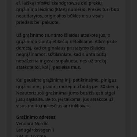
el. laišką info@clickandgrow.se dėl prekių
grąžinimo leidimo (RMA) numerio. Prekės turi būti
neatidarytos, originalios būklės ir su visais
priedais bei pakuote.
Už grąžinimo siuntimo išlaidas atsakote jūs, o
grąžinimo siuntų etikečių neteikiame. Atkreipkite
dėmesį, kad originalaus pristatymo išlaidos
negrąžinamos. Užtikrinkite, kad siunta būtų
nepažeista ir gerai supakuota, nes už prekę
atsakote tol, kol ji pasiekia mus.
Kai gausime grąžinimą ir jį patikrinsime, pinigus
grąžinsime į pradinį mokėjimo būdą per 30 dienų.
Neautorizuoti grąžinimai jums bus išsiųsti atgal
jūsų sąskaita. Be to, jei taikoma, jūs atsakote už
visus muito mokesčius ar rinkliavas.
Grąžinimo adresas:
Vendora Nordic
Ladugårdsvägen 1
234 35 Lomma