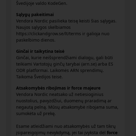
Švedijoje valdo KodeGen.
Sąlygų pakeitimai
Vendora Nordic pasilieka teisę keisti šias sąlygas.
Naujos sąlygos skelbiamos
https://clickandgrow.se/lt/terms ir galioja nuo
paskelbimo dienos.
Ginčai ir taikytina teisė
Ginčai, kurie neišsprendžiami dialogu, gali būti
teikiami Vartotojų ginčų tarybai (arn.se) arba ES
ODR platformai. Laikomės ARN sprendimų.
Taikoma Švedijos teisė.
Atsakomybės ribojimas ir force majeure
Vendora Nordic neatsako už netiesioginius
nuostolius, pavyzdžiui, duomenų praradimą ar
negautą pelną. Mūsų atsakomybė ribojama suma,
sumokėta už prekę.
Esame atleidžiami nuo atsakomybės už tam tikrų
įsipareigojimų nevykdymą, jei tai įvyksta dėl
force