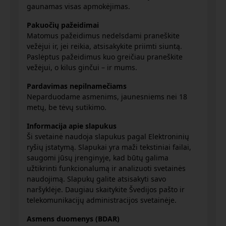
gaunamas visas apmokėjimas.
Pakuočių pažeidimai
Matomus pažeidimus nedelsdami praneškite
vežėjui ir, jei reikia, atsisakykite priimti siuntą.
Paslėptus pažeidimus kuo greičiau praneškite
vežėjui, o kilus ginčui – ir mums.
Pardavimas nepilnamečiams
Neparduodame asmenims, jaunesniems nei 18
metų, be tėvų sutikimo.
Informacija apie slapukus
Ši svetainė naudoja slapukus pagal Elektroninių
ryšių įstatymą. Slapukai yra maži tekstiniai failai,
saugomi jūsų įrenginyje, kad būtų galima
užtikrinti funkcionalumą ir analizuoti svetainės
naudojimą. Slapukų galite atsisakyti savo
naršyklėje. Daugiau skaitykite Švedijos pašto ir
telekomunikacijų administracijos svetainėje.
Asmens duomenys (BDAR)