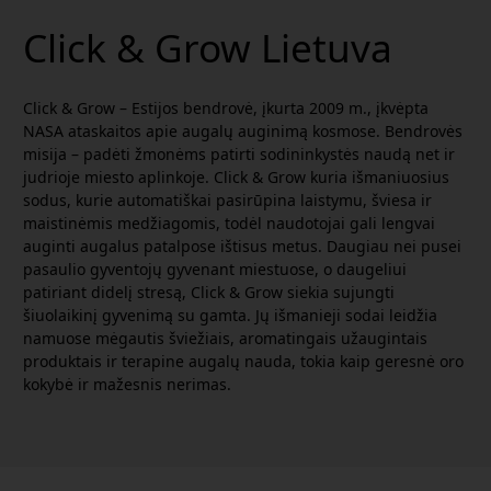
Click & Grow Lietuva
Click & Grow – Estijos bendrovė, įkurta 2009 m., įkvėpta
NASA ataskaitos apie augalų auginimą kosmose. Bendrovės
misija – padėti žmonėms patirti sodininkystės naudą net ir
judrioje miesto aplinkoje. Click & Grow kuria išmaniuosius
sodus, kurie automatiškai pasirūpina laistymu, šviesa ir
maistinėmis medžiagomis, todėl naudotojai gali lengvai
auginti augalus patalpose ištisus metus. Daugiau nei pusei
pasaulio gyventojų gyvenant miestuose, o daugeliui
patiriant didelį stresą, Click & Grow siekia sujungti
šiuolaikinį gyvenimą su gamta. Jų išmanieji sodai leidžia
namuose mėgautis šviežiais, aromatingais užaugintais
produktais ir terapine augalų nauda, tokia kaip geresnė oro
kokybė ir mažesnis nerimas.