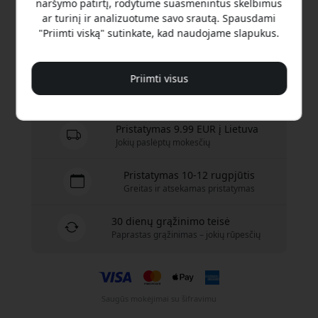
naršymo patirtį, rodytume suasmenintus skelbimus
249.99 EUR
ar turinį ir analizuotume savo srautą. Spausdami
"Priimti viską" sutinkate, kad naudojame slapukus.
Pirkti dabar
Priimti visus
Yra sandėlyje – paruošta išsiųsti
Pristatymas 9.99 EUR į Lietuva
Jokių paslėptų mokesčių
Pristatymas 10-12 rugpjūtis
Greitas ir atsekamas pristatymas
30 dienų grąžinimo teisė
Paprastas grąžinimas – jokių rūpesčių
Saugūs mokėjimai su šifravimu