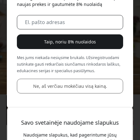
naujas prekes ir gautumėte 8% nuolaidą
Taip, noriu 8% nuolaidos
Mes jums niekada nesiųsime brukalo. Užsiregistruodami
sutinkate gauti retkarčiais siunčiamus rinkodaros laiškus,
edukacines serijas ir specialius pasiūlymus.
Ne, aš verčiau mokėčiau visą kainą.
Savo svetainėje naudojame slapukus
Naudojame slapukus, kad pagerintume jūsų
Rekomenduojama kaina