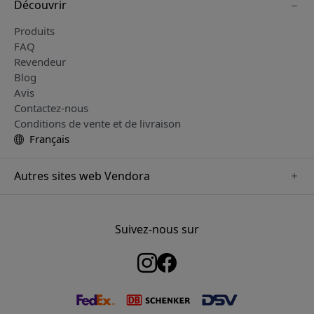
Découvrir
Produits
FAQ
Revendeur
Blog
Avis
Contactez-nous
Conditions de vente et de livraison
Français
Autres sites web Vendora
www.just-mobile.se
www.satechi.se
Suivez-nous sur
www.alogic.se
www.paperlike.se
www.keybudz.se
www.myfirst.se
www.plaud.se