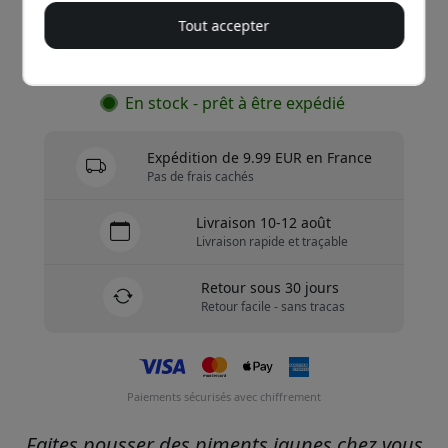
Tout accepter
Achetez maintenant
En stock - prêt à être expédié
Expédition de 9.99 EUR en France
Pas de frais cachés
Livraison 10-12 août
Livraison rapide et traçable
Retour sous 30 jours
Retour facile - sans tracas
Paiements sécurisés avec chiffrement
Faites pousser des piments jaunes chez vous