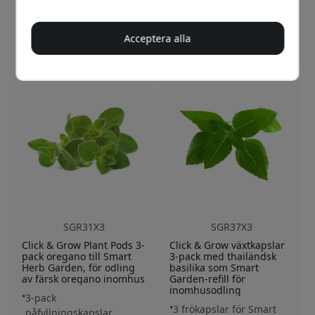
Gror på 7–14 dagar
Skörd efter 5–12 veckor
Finns i lager
Finns i lager
Acceptera alla
149 SEK
149 SEK
SGR31X3
SGR37X3
Click & Grow Plant Pods 3-
Click & Grow växtkapslar
pack oregano till Smart
3-pack med thailändsk
Herb Garden, för odling
basilika som Smart
av färsk oregano inomhus
Garden-refill för
inomhusodling
3-pack
3 frökapslar för Smart
påfyllningskapslar