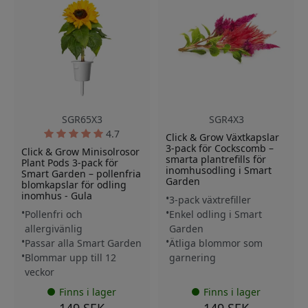
SGR65X3
SGR4X3
4.7
Click & Grow Växtkapslar
3-pack för Cockscomb –
Click & Grow Minisolrosor
smarta plantrefills för
Plant Pods 3-pack för
inomhusodling i Smart
Smart Garden – pollenfria
Garden
blomkapslar för odling
inomhus - Gula
3-pack växtrefiller
Pollenfri och
Enkel odling i Smart
allergivänlig
Garden
Passar alla Smart Garden
Ätliga blommor som
Blommar upp till 12
garnering
veckor
Finns i lager
Finns i lager
149 SEK
149 SEK