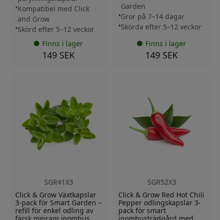
Garden
Kompatibel med Click
Gror på 7–14 dagar
and Grow
Skörda efter 5–12 veckor
Skörd efter 5–12 veckor
Finns i lager
Finns i lager
149 SEK
149 SEK
SGR41X3
SGR52X3
Click & Grow Växtkapslar
Click & Grow Red Hot Chili
3-pack för Smart Garden –
Pepper odlingskapslar 3-
refill för enkel odling av
pack för smart
färsk mejram inomhus
inomhusträdgård med