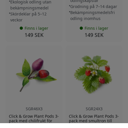
odlingskapslar
Ekologisk odling utan
Grodning på 7–14 dagar
bekämpningsmedel
Bekämpningsmedelsfri
Skördeklar på 5–12
odling inomhus
veckor
Finns i lager
Finns i lager
149 SEK
149 SEK
SGR46X3
SGR24X3
Click & Grow Plant Pods 3-
Click & Grow Plant Pods 3-
pack med chilifrukt för
pack med smultron till
Smart Garden och
Smart Garden för enkel