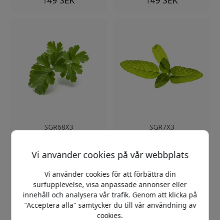
SGR68X3
SGR7X3
Click & Grow Växtkapslar
Click & Grow Garden Sage
3-pack med slätbladig
Plant Pods 3-pack för
Vi använder cookies på vår webbplats
persilja för Smart Garden
Smart Garden – ätbar
Starter Kit och
salvia för inomhusodling
inomhusodling
året runt
Vi använder cookies för att förbättra din
3-pack refill för Smart
Refill 3-pack för Smart
surfupplevelse, visa anpassade annonser eller
Garden
Garden
innehåll och analysera vår trafik. Genom att klicka på
Kompatibel med Starter
Odla salvia enkelt
"Acceptera alla" samtycker du till vår användning av
Kit
inomhus
cookies.