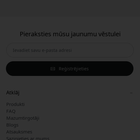
Pieraksties mūsu jaunumu vēstulei
Reģistrējieties
Atklāj
Produkti
FAQ
Mazumtirgotāji
Blogs
Atsauksmes
Sazinieties ar mums