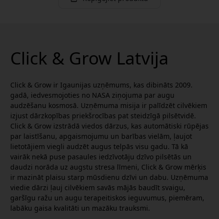
Click & Grow Latvija
Click & Grow ir Igaunijas uzņēmums, kas dibināts 2009.
gadā, iedvesmojoties no NASA ziņojuma par augu
audzēšanu kosmosā. Uzņēmuma misija ir palīdzēt cilvēkiem
izjust dārzkopības priekšrocības pat steidzīgā pilsētvidē.
Click & Grow izstrādā viedos dārzus, kas automātiski rūpējas
par laistīšanu, apgaismojumu un barības vielām, ļaujot
lietotājiem viegli audzēt augus telpās visu gadu. Tā kā
vairāk nekā puse pasaules iedzīvotāju dzīvo pilsētās un
daudzi norāda uz augstu stresa līmeni, Click & Grow mērķis
ir mazināt plaisu starp mūsdienu dzīvi un dabu. Uzņēmuma
viedie dārzi ļauj cilvēkiem savās mājās baudīt svaigu,
garšīgu ražu un augu terapeitiskos ieguvumus, piemēram,
labāku gaisa kvalitāti un mazāku trauksmi.