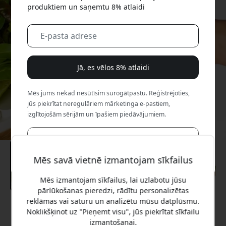
produktiem un saņemtu 8% atlaidi
Jā, es vēlos 8% atlaidi
Mēs jums nekad nesūtīsim surogātpastu. Reģistrējoties,
jūs piekrītat neregulāriem mārketinga e-pastiem,
izglītojošām sērijām un īpašiem piedāvājumiem.
Nē, es labāk maksātu pilnu cenu.
Mēs savā vietnē izmantojam sīkfailus
Mēs izmantojam sīkfailus, lai uzlabotu jūsu
pārlūkošanas pieredzi, rādītu personalizētas
reklāmas vai saturu un analizētu mūsu datplūsmu.
Ieteicamā cena
Noklikšķinot uz "Pieņemt visu", jūs piekrītat sīkfailu
899.99 EUR
izmantošanai.