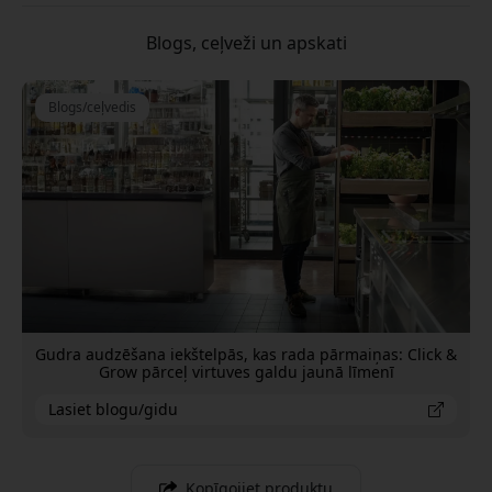
Blogs, ceļveži un apskati
Blogs/ceļvedis
Gudra audzēšana iekštelpās, kas rada pārmaiņas: Click &
Grow pārceļ virtuves galdu jaunā līmenī
Lasiet blogu/gidu
Kopīgojiet produktu