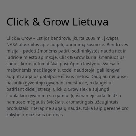
Click & Grow Lietuva
Click & Grow – Estijos bendrovė, įkurta 2009 m., įkvėpta
NASA ataskaitos apie augalų auginimą kosmose. Bendrovės
misija – padėti žmonėms patirti sodininkystės naudą net ir
judrioje miesto aplinkoje. Click & Grow kuria išmaniuosius
sodus, kurie automatiškai pasirūpina laistymu, šviesa ir
maistinėmis medžiagomis, todėl naudotojai gali lengvai
auginti augalus patalpose ištisus metus. Daugiau nei pusei
pasaulio gyventojų gyvenant miestuose, o daugeliui
patiriant didelį stresą, Click & Grow siekia sujungti
šiuolaikinį gyvenimą su gamta. Jų išmanieji sodai leidžia
namuose mėgautis šviežiais, aromatingais užaugintais
produktais ir terapine augalų nauda, tokia kaip geresnė oro
kokybė ir mažesnis nerimas.