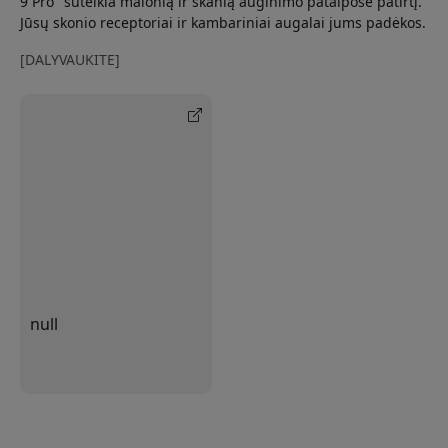
9 Pro" suteikia malonią ir skanią auginimo patalpose patirtį.
Jūsų skonio receptoriai ir kambariniai augalai jums padėkos.
[DALYVAUKITE]
null