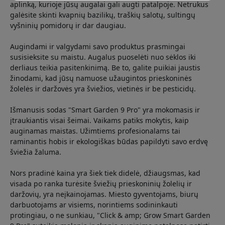
aplinką, kurioje jūsų augalai gali augti patalpoje. Netrukus
galėsite skinti kvapnių bazilikų, traškių salotų, sultingų
vyšninių pomidorų ir dar daugiau.
Augindami ir valgydami savo produktus prasmingai
susisieksite su maistu. Augalus puoselėti nuo sėklos iki
derliaus teikia pasitenkinimą. Be to, galite puikiai jaustis
žinodami, kad jūsų namuose užaugintos prieskoninės
žolelės ir daržovės yra šviežios, vietinės ir be pesticidų.
Išmanusis sodas "Smart Garden 9 Pro" yra mokomasis ir
įtraukiantis visai šeimai. Vaikams patiks mokytis, kaip
auginamas maistas. Užimtiems profesionalams tai
raminantis hobis ir ekologiškas būdas papildyti savo erdvę
šviežia žaluma.
Nors pradinė kaina yra šiek tiek didelė, džiaugsmas, kad
visada po ranka turėsite šviežių prieskoninių žolelių ir
daržovių, yra neįkainojamas. Miesto gyventojams, biurų
darbuotojams ar visiems, norintiems sodininkauti
protingiau, o ne sunkiau, "Click & amp; Grow Smart Garden