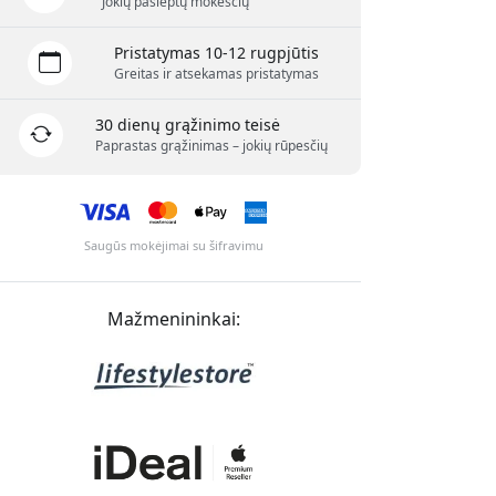
Jokių paslėptų mokesčių
Pristatymas 10-12 rugpjūtis
Greitas ir atsekamas pristatymas
30 dienų grąžinimo teisė
Paprastas grąžinimas – jokių rūpesčių
Saugūs mokėjimai su šifravimu
Mažmenininkai: