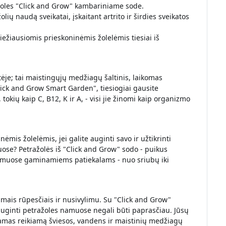
oles "Click and Grow" kambariniame sode.
ių naudą sveikatai, įskaitant artrito ir širdies sveikatos
viežiausiomis prieskoninėmis žolelėmis tiesiai iš
tėje; tai maistingųjų medžiagų šaltinis, laikomas
ick and Grow Smart Garden", tiesiogiai gausite
tokių kaip C, B12, K ir A, - visi jie žinomi kaip organizmo
mis žolelėmis, jei galite auginti savo ir užtikrinti
uose? Petražolės iš "Click and Grow" sodo - puikus
namuose gaminamiems patiekalams - nuo sriubų iki
iamais rūpesčiais ir nusivylimu. Su "Click and Grow"
auginti petražoles namuose negali būti paprasčiau. Jūsų
damas reikiamą šviesos, vandens ir maistinių medžiagų