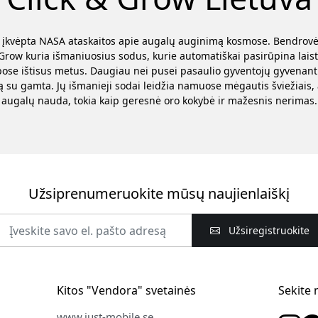
., įkvėpta NASA ataskaitos apie augalų auginimą kosmose. Bendrovė
& Grow kuria išmaniuosius sodus, kurie automatiškai pasirūpina lai
pose ištisus metus. Daugiau nei pusei pasaulio gyventojų gyvenant m
mą su gamta. Jų išmanieji sodai leidžia namuose mėgautis šviežiais,
augalų nauda, tokia kaip geresnė oro kokybė ir mažesnis nerimas.
Užsiprenumeruokite mūsų naujienlaiškį
Užsiregistruokite
Kitos "Vendora" svetainės
Sekite
www.just-mobile.se