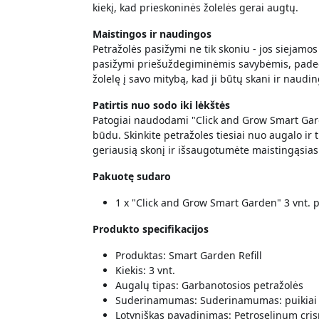
kiekį, kad prieskoninės žolelės gerai augtų.
Maistingos ir naudingos
Petražolės pasižymi ne tik skoniu - jos siejamo
pasižymi priešuždegiminėmis savybėmis, padeda g
žolelę į savo mitybą, kad ji būtų skani ir naudin
Patirtis nuo sodo iki lėkštės
Patogiai naudodami "Click and Grow Smart Ga
būdu. Skinkite petražoles tiesiai nuo augalo ir t
geriausią skonį ir išsaugotumėte maistingąsia
Pakuotę sudaro
1 x "Click and Grow Smart Garden" 3 vnt. 
Produkto specifikacijos
Produktas: Smart Garden Refill
Kiekis: 3 vnt.
Augalų tipas: Garbanotosios petražolės
Suderinamumas: Suderinamumas: puikiai v
Lotyniškas pavadinimas: Petroselinum cr