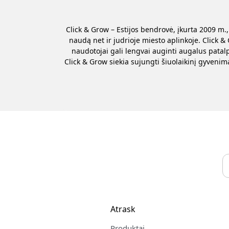
Click & Grow – Estijos bendrovė, įkurta 2009 m
naudą net ir judrioje miesto aplinkoje. Click 
naudotojai gali lengvai auginti augalus patal
Click & Grow siekia sujungti šiuolaikinį gyveni
Atrask
Produktai