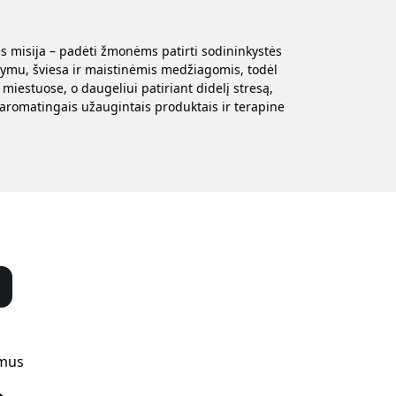
s misija – padėti žmonėms patirti sodininkystės
stymu, šviesa ir maistinėmis medžiagomis, todėl
iestuose, o daugeliui patiriant didelį stresą,
 aromatingais užaugintais produktais ir terapine
 mus