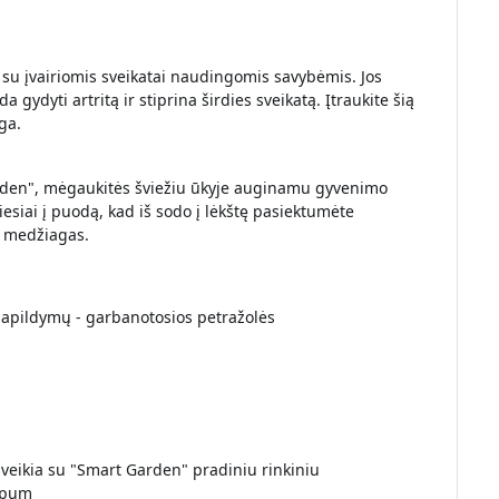
s su įvairiomis sveikatai naudingomis savybėmis. Jos
ydyti artritą ir stiprina širdies sveikatą. Įtraukite šią
ga.
rden", mėgaukitės šviežiu ūkyje auginamu gyvenimo
iesiai į puodą, kad iš sodo į lėkštę pasiektumėte
s medžiagas.
papildymų - garbanotosios petražolės
eikia su "Smart Garden" pradiniu rinkiniu
ispum