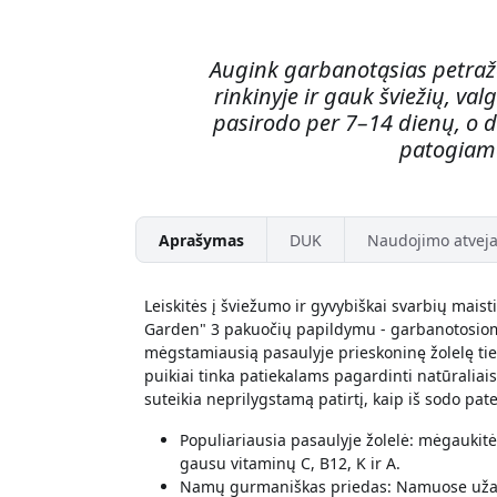
Augink garbanotąsias petražo
rinkinyje ir gauk šviežių, va
pasirodo per 7–14 dienų, o de
patogiame 
Aprašymas
DUK
Naudojimo atveja
Leiskitės į šviežumo ir gyvybiškai svarbių mai
Garden" 3 pakuočių papildymu - garbanotosiomi
mėgstamiausią pasaulyje prieskoninę žolelę tiesi
puikiai tinka patiekalams pagardinti natūralia
suteikia neprilygstamą patirtį, kaip iš sodo pate
Populiariausia pasaulyje žolelė: mėgaukit
gausu vitaminų C, B12, K ir A.
Namų gurmaniškas priedas: Namuose užaug