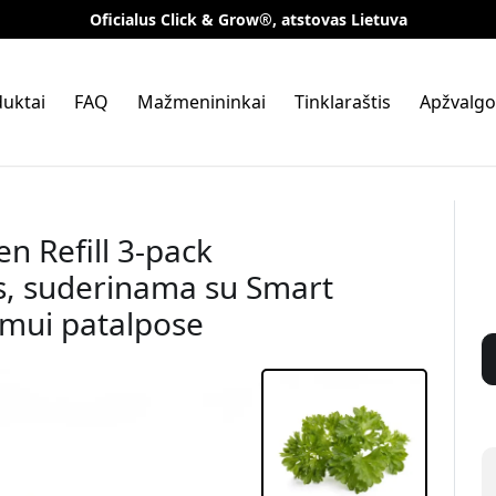
Oficialus Click & Grow®, atstovas Lietuva
uktai
FAQ
Mažmenininkai
Tinklaraštis
Apžvalgo
n Refill 3-pack
s, suderinama su Smart
imui patalpose