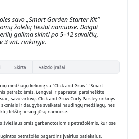
les savo „Smart Garden Starter Kit“
lgomų žolelių tiesiai namuose. Daigai
rlių galima skinti po 5–12 savaičių,
3 vnt. rinkinyje.
i
Skirta
Vaizdo įrašai
stinių medžiagų kelionę su "Click and Grow" "Smart
s petražolėmis. Lengvai ir paprastai parsineškite
ai į savo virtuvę. Click and Grow Curly Parsley rinkinys
is skoniais ir daugybe sveikatai naudingų medžiagų, nes
kti į lėkštę tiesiog jūsų namuose.
ės šviežiausiomis garbanotosiomis petražolėmis, kuriose
intos petražolės pagardins įvairius patiekalus.