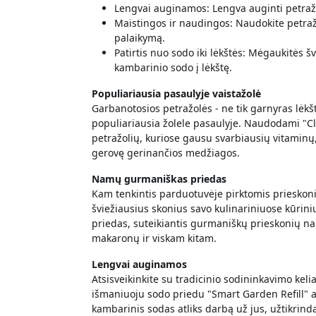
Lengvai auginamos: Lengva auginti petraž
Maistingos ir naudingos: Naudokite petražol
palaikymą.
Patirtis nuo sodo iki lėkštės: Mėgaukitės š
kambarinio sodo į lėkštę.
Populiariausia pasaulyje vaistažolė
Garbanotosios petražolės - ne tik garnyras lėkš
populiariausia žolele pasaulyje. Naudodami "Cl
petražolių, kuriose gausu svarbiausių vitaminų, 
gerovę gerinančios medžiagos.
Namų gurmaniškas priedas
Kam tenkintis parduotuvėje pirktomis prieskoninė
šviežiausius skonius savo kulinariniuose kūrini
priedas, suteikiantis gurmaniškų prieskonių 
makaronų ir viskam kitam.
Lengvai auginamos
Atsisveikinkite su tradicinio sodininkavimo kel
išmaniuoju sodo priedu "Smart Garden Refill" 
kambarinis sodas atliks darbą už jus, užtikrin