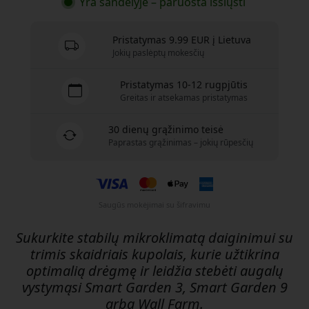
Yra sandėlyje – paruošta išsiųsti
Pristatymas 9.99 EUR į Lietuva
Jokių paslėptų mokesčių
Pristatymas 10-12 rugpjūtis
Greitas ir atsekamas pristatymas
30 dienų grąžinimo teisė
Paprastas grąžinimas – jokių rūpesčių
Saugūs mokėjimai su šifravimu
Sukurkite stabilų mikroklimatą daiginimui su
trimis skaidriais kupolais, kurie užtikrina
optimalią drėgmę ir leidžia stebėti augalų
vystymąsi Smart Garden 3, Smart Garden 9
arba Wall Farm.