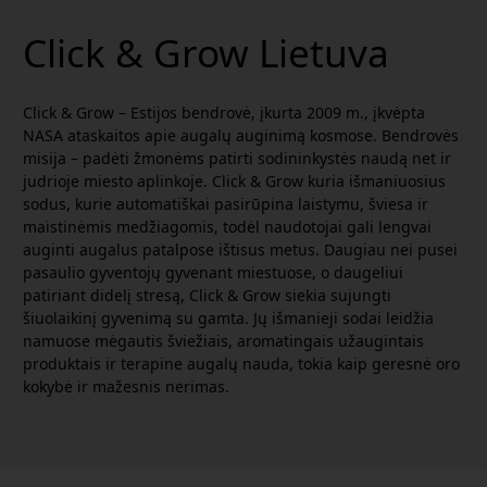
Click & Grow Lietuva
Click & Grow – Estijos bendrovė, įkurta 2009 m., įkvėpta
NASA ataskaitos apie augalų auginimą kosmose. Bendrovės
misija – padėti žmonėms patirti sodininkystės naudą net ir
judrioje miesto aplinkoje. Click & Grow kuria išmaniuosius
sodus, kurie automatiškai pasirūpina laistymu, šviesa ir
maistinėmis medžiagomis, todėl naudotojai gali lengvai
auginti augalus patalpose ištisus metus. Daugiau nei pusei
pasaulio gyventojų gyvenant miestuose, o daugeliui
patiriant didelį stresą, Click & Grow siekia sujungti
šiuolaikinį gyvenimą su gamta. Jų išmanieji sodai leidžia
namuose mėgautis šviežiais, aromatingais užaugintais
produktais ir terapine augalų nauda, tokia kaip geresnė oro
kokybė ir mažesnis nerimas.