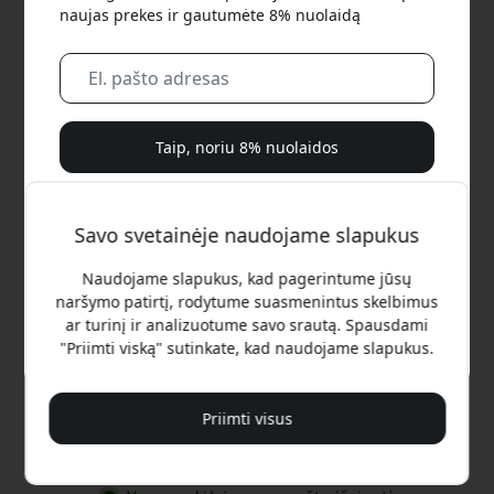
naujas prekes ir gautumėte 8% nuolaidą
Taip, noriu 8% nuolaidos
Mes jums niekada nesiųsime brukalo. Užsiregistruodami
sutinkate gauti retkarčiais siunčiamus rinkodaros laiškus,
Savo svetainėje naudojame slapukus
edukacines serijas ir specialius pasiūlymus.
Naudojame slapukus, kad pagerintume jūsų
naršymo patirtį, rodytume suasmenintus skelbimus
Ne, aš verčiau mokėčiau visą kainą.
ar turinį ir analizuotume savo srautą. Spausdami
Rekomenduojama kaina
"Priimti viską" sutinkate, kad naudojame slapukus.
9.99 EUR
Priimti visus
Pirkti dabar