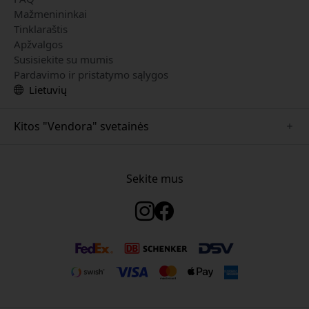
Mažmenininkai
Tinklaraštis
Apžvalgos
Susisiekite su mumis
Pardavimo ir pristatymo sąlygos
Lietuvių
Kitos "Vendora" svetainės
www.just-mobile.se
www.satechi.se
Sekite mus
www.alogic.se
www.paperlike.se
www.keybudz.se
www.myfirst.se
www.plaud.se