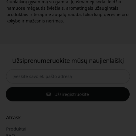
šiuolaikinį gyvenimą su gamta. Jų išmanieji sodai leidžia
namuose mėgautis šviežiais, aromatingais užaugintais
produktais ir terapine augalų nauda, tokia kaip geresnė oro
kokybė ir mažesnis nerimas.
Užsiprenumeruokite mūsų naujienlaiškį
Užsiregistruokite
Atrask
Produktai
FAQ