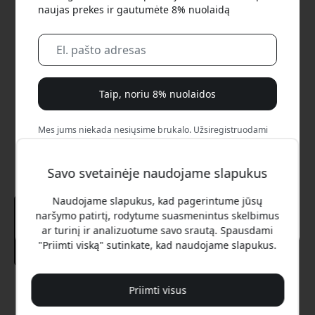
naujas prekes ir gautumėte 8% nuolaidą
Taip, noriu 8% nuolaidos
Mes jums niekada nesiųsime brukalo. Užsiregistruodami
sutinkate gauti retkarčiais siunčiamus rinkodaros laiškus,
edukacines serijas ir specialius pasiūlymus.
Savo svetainėje naudojame slapukus
Ne, aš verčiau mokėčiau visą kainą.
Naudojame slapukus, kad pagerintume jūsų
naršymo patirtį, rodytume suasmenintus skelbimus
ar turinį ir analizuotume savo srautą. Spausdami
"Priimti viską" sutinkate, kad naudojame slapukus.
Rekomenduojama kaina
Priimti visus
12.99 EUR