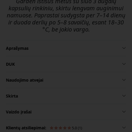
Garden ištisus metus su šiuo 3 augalų
kapsulių rinkiniu, skirtu lengvam auginimui
namuose. Paprastai sudygsta per 7–14 dienų
ir duoda derlių po 5–8 savaičių, esant 18–30
°C, be jokio vargo.
Aprašymas
DUK
Naudojimo atvejai
Skirta
Vaizdo įrašai
Klientų atsiliepimai:
5.0 (1)