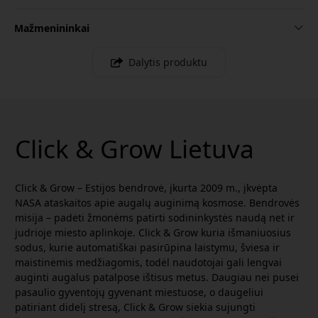
Mažmenininkai
Dalytis produktu
Click & Grow Lietuva
Click & Grow – Estijos bendrovė, įkurta 2009 m., įkvėpta
NASA ataskaitos apie augalų auginimą kosmose. Bendrovės
misija – padėti žmonėms patirti sodininkystės naudą net ir
judrioje miesto aplinkoje. Click & Grow kuria išmaniuosius
sodus, kurie automatiškai pasirūpina laistymu, šviesa ir
maistinėmis medžiagomis, todėl naudotojai gali lengvai
auginti augalus patalpose ištisus metus. Daugiau nei pusei
pasaulio gyventojų gyvenant miestuose, o daugeliui
patiriant didelį stresą, Click & Grow siekia sujungti