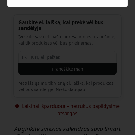
Gaukite el. laišką, kai prekė vėl bus
sandėlyje
Įveskite savo el. pašto adresą ir mes pranešime,
kai tik produktas vėl bus prieinamas.
Praneškite man
Mes išsiųsime tik vieną el. laišką, kai produktas
vėl bus sandėlyje. Nieko daugiau.
Laikinai išparduota – netrukus papildysime
atsargas
Auginkite šviežias kalendras savo Smart