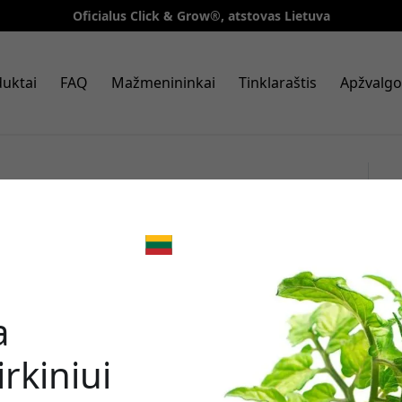
Oficialus Click & Grow®, atstovas Lietuva
uktai
FAQ
Mažmenininkai
Tinklaraštis
Apžvalgo
 kapsulių 3 vnt. rinkinys kaip
 su iš anksto pasėtais
🎉 Jūsų nuo
patalpose
a
rkiniui
Norėdami gauti 8% nu