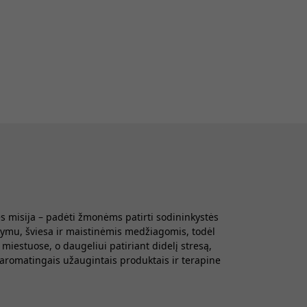
s misija – padėti žmonėms patirti sodininkystės
stymu, šviesa ir maistinėmis medžiagomis, todėl
iestuose, o daugeliui patiriant didelį stresą,
 aromatingais užaugintais produktais ir terapine