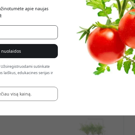
atsis
sužinotumėte apie naujas
ą
% nuolaidos
 Užsiregistruodami sutinkate
s laiškus, edukacines serijas ir
čiau visą kainą.