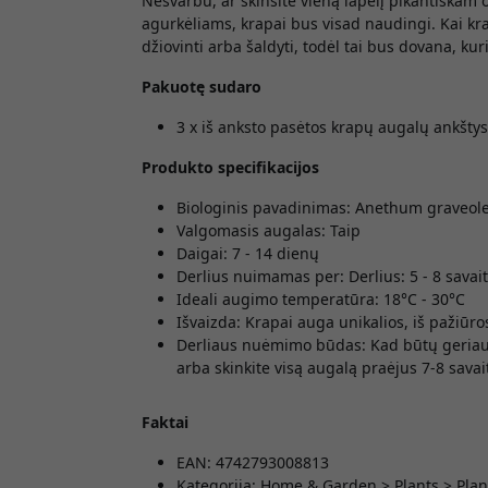
Nesvarbu, ar skinsite vieną lapelį pikantiškam
agurkėliams, krapai bus visad naudingi. Kai krap
džiovinti arba šaldyti, todėl tai bus dovana, ku
Pakuotę sudaro
3 x iš anksto pasėtos krapų augalų ankštys
Produkto specifikacijos
Biologinis pavadinimas: Anethum graveol
Valgomasis augalas: Taip
Daigai: 7 - 14 dienų
Derlius nuimamas per: Derlius: 5 - 8 savai
Ideali augimo temperatūra: 18°C - 30°C
Išvaizda: Krapai auga unikalios, iš pažiūro
Derliaus nuėmimo būdas: Kad būtų geriausi
arba skinkite visą augalą praėjus 7-8 sav
Faktai
EAN: 4742793008813
Kategorija: Home & Garden > Plants > Plan