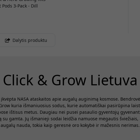
Pods 3-Pack - Dill
Dalytis produktu
Click & Grow Lietuva
., įkvėpta NASA ataskaitos apie augalų auginimą kosmose. Bendrovė
& Grow kuria išmaniuosius sodus, kurie automatiškai pasirūpina lai
pose ištisus metus. Daugiau nei pusei pasaulio gyventojų gyvenant m
mą su gamta. Jų išmanieji sodai leidžia namuose mėgautis šviežiais,
augalų nauda, tokia kaip geresnė oro kokybė ir mažesnis nerimas.