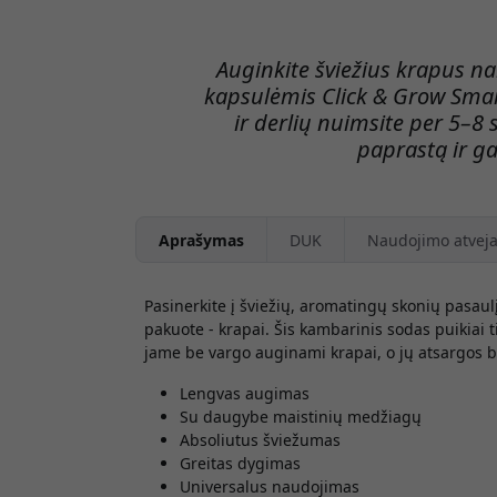
Auginkite šviežius krapus n
kapsulėmis Click & Grow Sma
ir derlių nuimsite per 5–8
paprastą ir ga
Aprašymas
DUK
Naudojimo atveja
Pasinerkite į šviežių, aromatingų skonių pasau
pakuote - krapai. Šis kambarinis sodas puikiai t
jame be vargo auginami krapai, o jų atsargos 
Lengvas augimas
Su daugybe maistinių medžiagų
Absoliutus šviežumas
Greitas dygimas
Universalus naudojimas