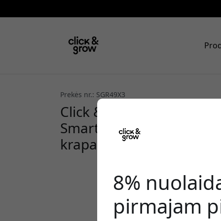
Prod
Prekės nr.: SGR49X3
Click & Grow krapų augalų
Smart Garden papildymas
krapais namų auginimui 
8% nuolaid
pirmajam pi