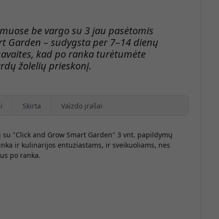
amuose be vargo su 3 jau pasėtomis
rt Garden – sudygsta per 7–14 dienų
 savaites, kad po ranka turėtumėte
rdų žolelių prieskonį.
i
Skirta
Vaizdo įrašai
lį su "Click and Grow Smart Garden" 3 vnt. papildymų
inka ir kulinarijos entuziastams, ir sveikuoliams, nes
bus po ranka.