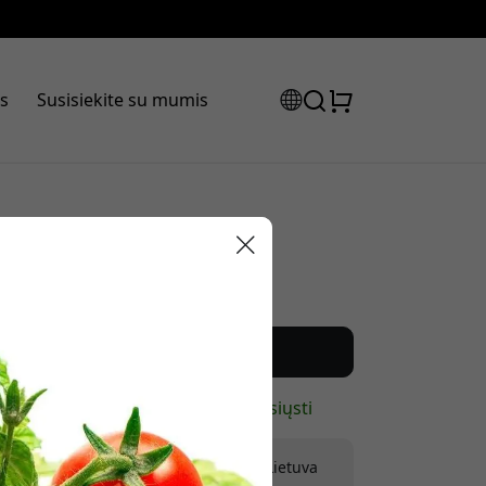
s
Susisiekite su mumis
Rekomenduojama kaina
12.99 EUR
laidos kodas:
Pirkti dabar
Yra sandėlyje – paruošta išsiųsti
Pristatymas 9.99 EUR į Lietuva
olaidą, naudokite šį kodą