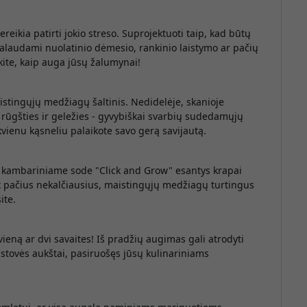
eikia patirti jokio streso. Suprojektuoti taip, kad būtų
kalaudami nuolatinio dėmesio, rankinio laistymo ar pačių
ėkite, kaip auga jūsų žalumynai!
istingųjų medžiagų šaltinis. Nedidelėje, skanioje
 rūgšties ir geležies - gyvybiškai svarbių sudedamųjų
kvienu kąsneliu palaikote savo gerą savijautą.
sų kambariniame sode "Click and Grow" esantys krapai
tik pačius nekalčiausius, maistingųjų medžiagų turtingus
ite.
ieną ar dvi savaites! Iš pradžių augimas gali atrodyti
r stovės aukštai, pasiruošęs jūsų kulinariniams