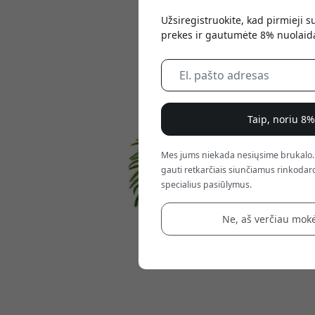
Užsiregistruokite, kad pirmieji 
prekes ir gautumėte 8% nuolaid
Taip, noriu 8
Mes jums niekada nesiųsime brukalo.
gauti retkarčiais siunčiamus rinkodaro
specialius pasiūlymus.
Ne, aš verčiau mokė