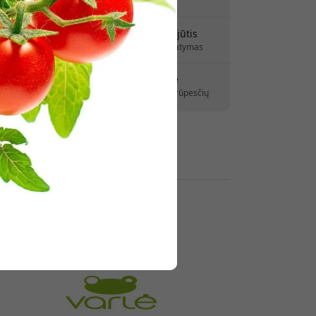
Jokių paslėptų mokesčių
kaitydami.
Pristatymas 7-11 rugpjūtis
Greitas ir atsekamas pristatymas
30 dienų grąžinimo teisė
Paprastas grąžinimas – jokių rūpesčių
Saugūs mokėjimai su šifravimu
Mažmenininkai: