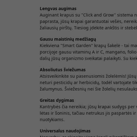
Lengvas augimas
Auginant krapus su "Click and Grow" sistema ner
paprasta, jūsų krapai garantuotai vešės, nerei
žaliausių pirštų. Tiesiog įdėkite ankštis ir steb
Gausu maistinių medžiagų
Kiekviena "Smart Garden" krapų šakelė - tai ma
porcijoje gausu vitaminų A ir C, mangano, folio
dalių jūsų organizmo sveikatai palaikyti. Su kie
Absoliutus šviežumas
Atsisveikinkite su pasenusiomis žolelėmis! Jū
neturi pesticidų ar herbicidų, todėl vartojate 
žalumynus. Šviežesnių nei šie žolelių nesulauks
Greitas dygimas
Kantrybės čia nereikia; jūsų krapai sudygs per v
lėtas ir šoninis, tačiau netrukus jis paspartės i
nuotykiams.
Universalus naudojimas