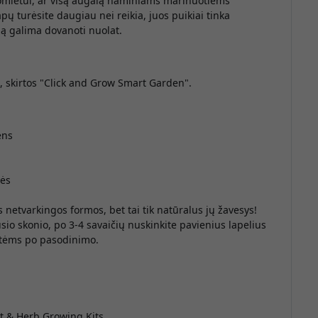
 omletui, ar visą augalą naminiams marinuotiems
ų turėsite daugiau nei reikia, juos puikiai tinka
rią galima dovanoti nuolat.
, skirtos "Click and Grow Smart Garden".
ens
tės
s netvarkingos formos, bet tai tik natūralus jų žavesys!
o skonio, po 3-4 savaičių nuskinkite pavienius lapelius
aitėms po pasodinimo.
t & Herb Growing Kits