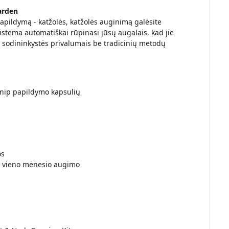
arden
ildymą - katžolės, katžolės auginimą galėsite
istema automatiškai rūpinasi jūsų augalais, kad jie
sodininkystės privalumais be tradicinių metodų
nip papildymo kapsulių
os
po vieno mėnesio augimo