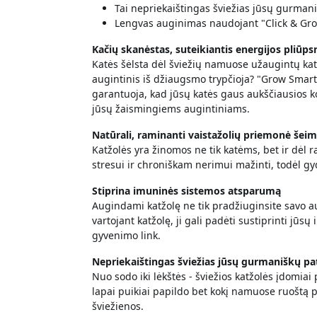
Tai nepriekaištingas šviežias jūsų gurmani
Lengvas auginimas naudojant "Click & Gr
Kačių skanėstas, suteikiantis energijos pliūpsn
Katės šėlsta dėl šviežių namuose užaugintų katžo
augintinis iš džiaugsmo trypčioja? "Grow Smart
garantuoja, kad jūsų katės gaus aukščiausios ko
jūsų žaismingiems augintiniams.
Natūrali, raminanti vaistažolių priemonė šei
Katžolės yra žinomos ne tik katėms, bet ir dėl
stresui ir chroniškam nerimui mažinti, todėl g
Stiprina imuninės sistemos atsparumą
Augindami katžolę ne tik pradžiuginsite savo au
vartojant katžolę, ji gali padėti sustiprinti jūs
gyvenimo link.
Nepriekaištingas šviežias jūsų gurmaniškų pa
Nuo sodo iki lėkštės - šviežios katžolės įdomiai
lapai puikiai papildo bet kokį namuose ruoštą 
šviežienos.