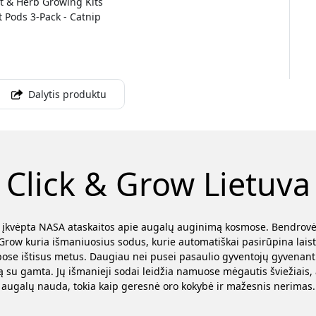
t & Herb Growing Kits
 Pods 3-Pack - Catnip
Dalytis produktu
Click & Grow Lietuva
., įkvėpta NASA ataskaitos apie augalų auginimą kosmose. Bendrovė
& Grow kuria išmaniuosius sodus, kurie automatiškai pasirūpina lai
pose ištisus metus. Daugiau nei pusei pasaulio gyventojų gyvenant m
mą su gamta. Jų išmanieji sodai leidžia namuose mėgautis šviežiais,
augalų nauda, tokia kaip geresnė oro kokybė ir mažesnis nerimas.