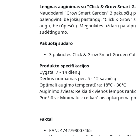
Lengvas auginimas su "Click & Grow Smart G
Naudodami "Grow Smart Garden" 3 pakuočių pap
palengvinti be jokių pastangų. "Click & Grow" s
augtų be rūpesčių. Mėgaukitės uždarų patalpų 
sudėtingumo.
Pakuotę sudaro
3 pakuotės Click & Grow Smart Garden Cat
Produkto specifikacijos
Dygsta: 7 - 14 dienų
Derlius nuimamas per: 5 - 12 savaičių
Optimali augimo temperatūra: 18°C - 30°C
Auginimo šviesa: Reikia tik vienos lempos rank
Priežiūra: Minimalus; retkarčiais apkarpoma 
Faktai
EAN: 4742793007465