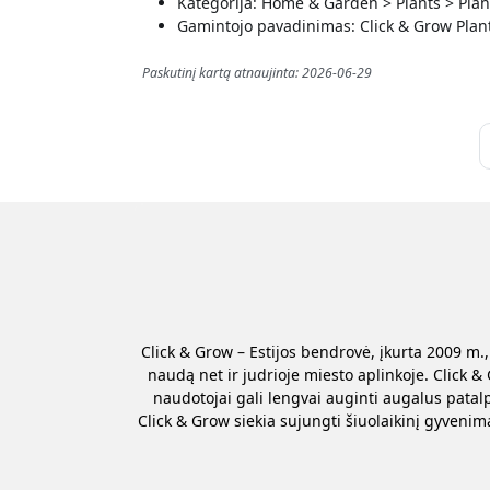
Kategorija: Home & Garden > Plants > Plan
Gamintojo pavadinimas: Click & Grow Plant
Paskutinį kartą atnaujinta: 2026-06-29
Click & Grow – Estijos bendrovė, įkurta 2009 m
naudą net ir judrioje miesto aplinkoje. Click 
naudotojai gali lengvai auginti augalus patal
Click & Grow siekia sujungti šiuolaikinį gyveni