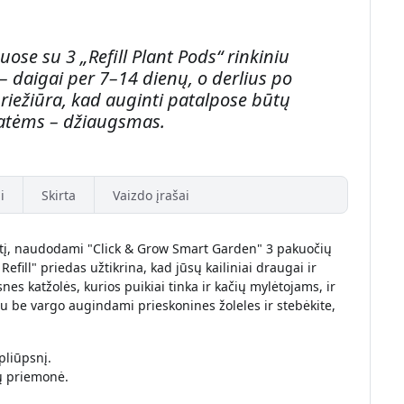
ose su 3 „Refill Plant Pods“ rinkiniu
 daigai per 7–14 dienų, o derlius po
riežiūra, kad auginti patalpose būtų
katėms – džiaugsmas.
i
Skirta
Vaizdo įrašai
rtį, naudodami "Click & Grow Smart Garden" 3 pakuočių
fill" priedas užtikrina, kad jūsų kailiniai draugai ir
es katžolės, kurios puikiai tinka ir kačių mylėtojams, ir
 be vargo augindami prieskonines žoleles ir stebėkite,
pliūpsnį.
ių priemonė.