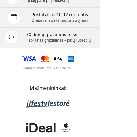
Jokių paslėptų mokesčių
Pristatymas 10-12 rugpjūtis
Greitas ir atsekamas pristatymas
30 dienų grąžinimo teisė
Paprastas grąžinimas – jokių rūpesčių
Saugūs mokėjimai su šifravimu
Mažmenininkai: