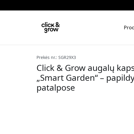
Prod
Prekės nr.: SGR29X3
Click & Grow augalų kaps
„Smart Garden“ – papil
patalpose