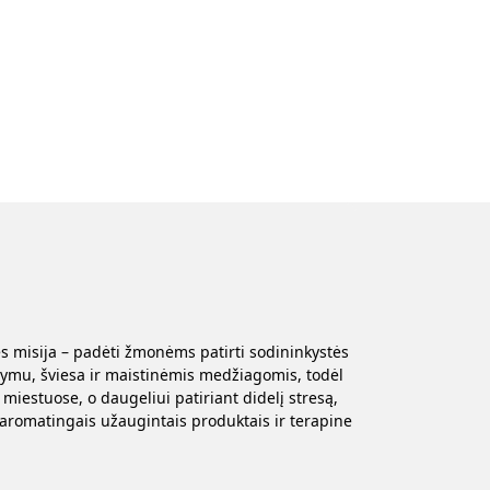
s misija – padėti žmonėms patirti sodininkystės
stymu, šviesa ir maistinėmis medžiagomis, todėl
iestuose, o daugeliui patiriant didelį stresą,
 aromatingais užaugintais produktais ir terapine