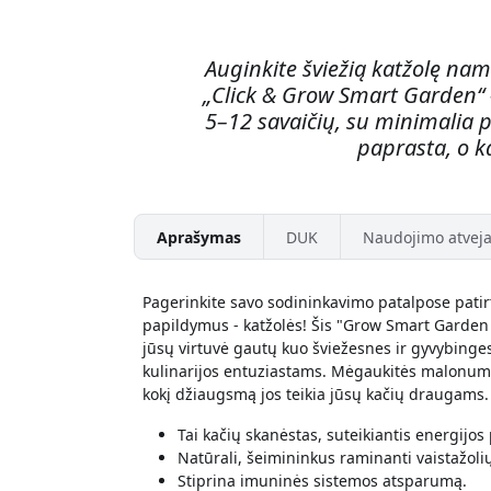
Auginkite šviežią katžolę namu
„Click & Grow Smart Garden“ –
5–12 savaičių, su minimalia p
paprasta, o 
Aprašymas
DUK
Naudojimo atveja
Pagerinkite savo sodininkavimo patalpose pati
papildymus - katžolės! Šis "Grow Smart Garden Re
jūsų virtuvė gautų kuo šviežesnes ir gyvybingesn
kulinarijos entuziastams. Mėgaukitės malonumu
kokį džiaugsmą jos teikia jūsų kačių draugams.
Tai kačių skanėstas, suteikiantis energijos 
Natūrali, šeimininkus raminanti vaistažol
Stiprina imuninės sistemos atsparumą.