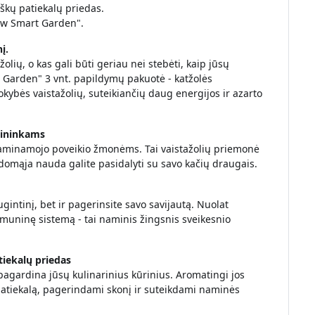
škų patiekalų priedas.
ow Smart Garden".
į.
lių, o kas gali būti geriau nei stebėti, kaip jūsų
 Garden" 3 vnt. papildymų pakuotė - katžolės
kybės vaistažolių, suteikiančių daug energijos ir azarto
mininkams
 raminamojo poveikio žmonėms. Tai vaistažolių priemonė
ydomąja nauda galite pasidalyti su savo kačių draugais.
gintinį, bet ir pagerinsite savo savijautą. Nuolat
ų imuninę sistemą - tai naminis žingsnis sveikesnio
tiekalų priedas
 pagardina jūsų kulinarinius kūrinius. Aromatingi jos
patiekalą, pagerindami skonį ir suteikdami naminės