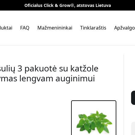
Oficialus Click & Grow®, atstovas Lietuva
uktai
FAQ
Mažmenininkai
Tinklaraštis
Apžvalgo
ulių 3 pakuotė su katžole
dymas lengvam auginimui