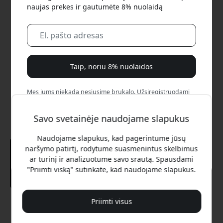
naujas prekes ir gautumėte 8% nuolaidą
Taip, noriu 8% nuolaidos
Mes jums niekada nesiųsime brukalo. Užsiregistruodami
sutinkate gauti retkarčiais siunčiamus rinkodaros laiškus,
edukacines serijas ir specialius pasiūlymus.
Savo svetainėje naudojame slapukus
Ne, aš verčiau mokėčiau visą kainą.
Naudojame slapukus, kad pagerintume jūsų
naršymo patirtį, rodytume suasmenintus skelbimus
ar turinį ir analizuotume savo srautą. Spausdami
"Priimti viską" sutinkate, kad naudojame slapukus.
Priimti visus
Rekomenduojama kaina
12.99 EUR