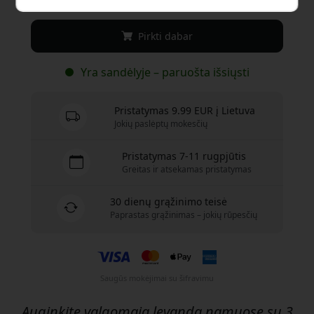
Pirkti dabar
Yra sandėlyje – paruošta išsiųsti
Pristatymas 9.99 EUR į Lietuva
Jokių paslėptų mokesčių
Pristatymas 7-11 rugpjūtis
Greitas ir atsekamas pristatymas
30 dienų grąžinimo teisė
Paprastas grąžinimas – jokių rūpesčių
Saugūs mokėjimai su šifravimu
Auginkite valgomąją levandą namuose su 3