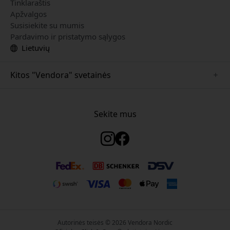
Tinklaraštis
Apžvalgos
Susisiekite su mumis
Pardavimo ir pristatymo sąlygos
Lietuvių
Kitos "Vendora" svetainės
www.just-mobile.se
www.satechi.se
Sekite mus
www.alogic.se
www.paperlike.se
www.keybudz.se
www.myfirst.se
www.plaud.se
Autorinės teisės © 2026 Vendora Nordic