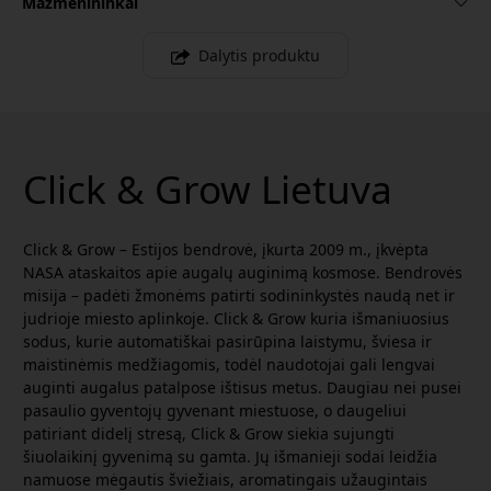
Mažmenininkai
Dalytis produktu
Click & Grow Lietuva
Click & Grow – Estijos bendrovė, įkurta 2009 m., įkvėpta
NASA ataskaitos apie augalų auginimą kosmose. Bendrovės
misija – padėti žmonėms patirti sodininkystės naudą net ir
judrioje miesto aplinkoje. Click & Grow kuria išmaniuosius
sodus, kurie automatiškai pasirūpina laistymu, šviesa ir
maistinėmis medžiagomis, todėl naudotojai gali lengvai
auginti augalus patalpose ištisus metus. Daugiau nei pusei
pasaulio gyventojų gyvenant miestuose, o daugeliui
patiriant didelį stresą, Click & Grow siekia sujungti
šiuolaikinį gyvenimą su gamta. Jų išmanieji sodai leidžia
namuose mėgautis šviežiais, aromatingais užaugintais