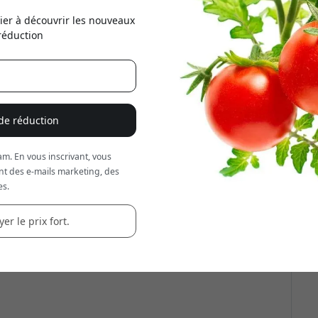
ier à découvrir les nouveaux
Utilisez ce code lors du
réduction
réd
 de réduction
m. En vous inscrivant, vous
nt des e-mails marketing, des
es.
er le prix fort.