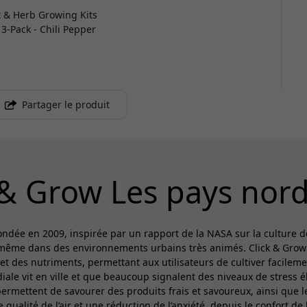
t & Herb Growing Kits
 3-Pack - Chili Pepper
Partager le produit
 & Grow Les pays nor
ndée en 2009, inspirée par un rapport de la NASA sur la culture de
 même dans des environnements urbains très animés. Click & Grow c
t des nutriments, permettant aux utilisateurs de cultiver facilemen
iale vit en ville et que beaucoup signalent des niveaux de stress é
permettent de savourer des produits frais et savoureux, ainsi que
 qualité de l’air et une réduction de l’anxiété, depuis le confort de 