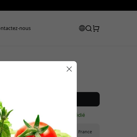
ntactez-nous
Prix conseillé
12.99 EUR
e code de
ction :
Achetez maintenant
En stock - prêt à être expédié
Expédition de 9.99 EUR en France