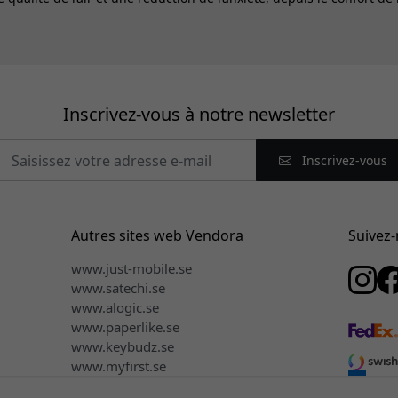
Inscrivez-vous à notre newsletter
Inscrivez-vous
Autres sites web Vendora
Suivez
www.just-mobile.se
www.satechi.se
www.alogic.se
www.paperlike.se
www.keybudz.se
www.myfirst.se
n
www.plaud.se