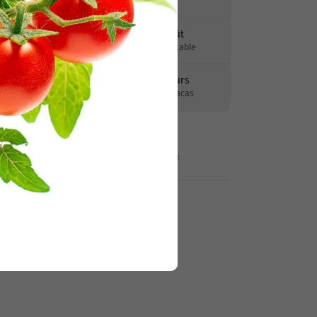
Pas de frais cachés
 paiement pour obtenir 8% de
Livraison 10-12 août
uction.
Livraison rapide et traçable
Retour sous 30 jours
Retour facile - sans tracas
Paiements sécurisés avec chiffrement
Revendeur: