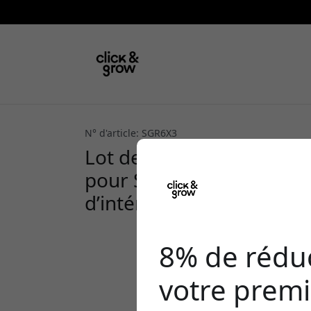
N° d'article: SGR6X3
Lot de 3 Click & Grow Pla
pour Smart Garden Starte
d’intérieur à la maison
8% de réduc
votre premi