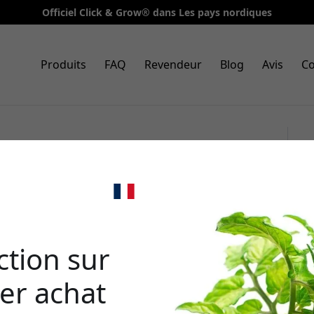
Officiel Click & Grow® dans Les pays nordiques
Produits
FAQ
Revendeur
Blog
Avis
Co
nt Pods pour piment chili
r Kit pour la culture
🎉 Votr
rédu
tion sur
er achat