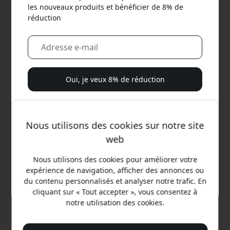
les nouveaux produits et bénéficier de 8% de
réduction
Oui, je veux 8% de réduction
Nous ne vous enverrons jamais de spam. En vous
inscrivant, vous acceptez de recevoir occasionnellement
Nous utilisons des cookies sur notre site
des e-mails marketing, des séries éducatives et des offres
web
spéciales.
Nous utilisons des cookies pour améliorer votre
Non, je préfère payer le prix fort.
expérience de navigation, afficher des annonces ou
Prix conseillé
du contenu personnalisés et analyser notre trafic. En
12.99 EUR
cliquant sur « Tout accepter », vous consentez à
notre utilisation des cookies.
Achetez maintenant