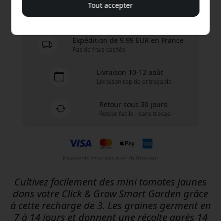
Tout accepter
En stock - prêt à être expédié
Expédition de 9.99 EUR en France
Pas de frais cachés
Livraison 10-12 août
Livraison rapide et traçable
Retour sous 30 jours
Retour facile - sans tracas
Paiements sécurisés avec chiffrement
Cultivez facilement des mini tomates jaunes
dans votre Click & Grow Smart Garden grâce
à cette recharge de 3. Les graines germent en
7 à 14 jours et donnent une récolte après 14