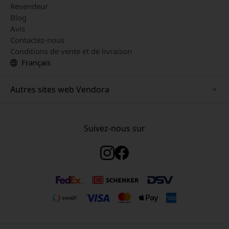
Revendeur
Blog
Avis
Contactez-nous
Conditions de vente et de livraison
Français
Autres sites web Vendora
www.just-mobile.se
www.satechi.se
Suivez-nous sur
www.alogic.se
www.paperlike.se
www.keybudz.se
www.myfirst.se
www.plaud.se