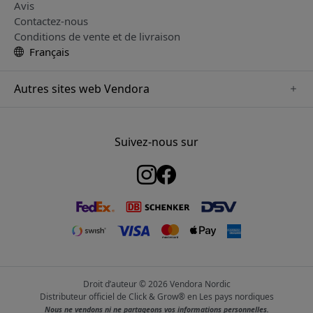
Avis
Contactez-nous
Conditions de vente et de livraison
Français
Autres sites web Vendora
www.just-mobile.se
www.satechi.se
Suivez-nous sur
www.alogic.se
www.paperlike.se
www.keybudz.se
www.myfirst.se
www.plaud.se
Droit d’auteur © 2026 Vendora Nordic
Distributeur officiel de Click & Grow® en Les pays nordiques
Nous ne vendons ni ne partageons vos informations personnelles.