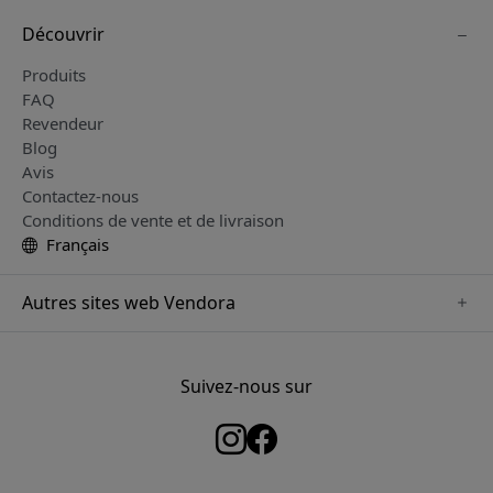
Découvrir
Produits
FAQ
Revendeur
Blog
Avis
Contactez-nous
Conditions de vente et de livraison
Français
Autres sites web Vendora
www.just-mobile.se
www.satechi.se
Suivez-nous sur
www.alogic.se
www.paperlike.se
www.keybudz.se
www.myfirst.se
www.plaud.se