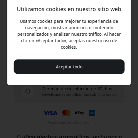
Utilizamos cookies en nuestro sitio web
Compra ahora
Usamos cookies para mejorar tu experiencia de
navegación, mostrar anuncios o contenido
En stock - listo para enviar
personalizados y analizar nuestro tráfico. Al hacer
clic en «Aceptar todo», aceptas nuestro uso de
cookies.
Envío de 9.99 EUR en España
Sin tarifas ocultas
Aceptar todo
Entrega 10-12 agosto
Entrega rápida y rastreable
Derecho de devolución de 30 días
Devoluciones sencillas - sin complicaciones
Pagos seguros con cifrado
Cultiva hierbas aromáticas, lechugas y