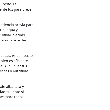
l resto. La
iente luz para crecer
periencia previa para
r el agua y
ultivar hierbas,
de espacio exterior.
ácticas. Es compacto
bién es eficiente
. Al cultivar tus
escas y nutritivas
esde albahaca y
dades. Tanto si
nes para todos.