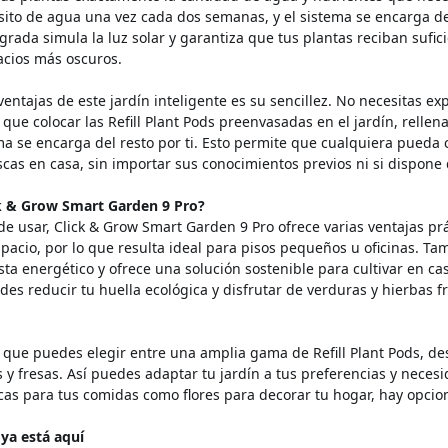
sito de agua una vez cada dos semanas, y el sistema se encarga de
grada simula la luz solar y garantiza que tus plantas reciban sufic
acios más oscuros.
entajas de este jardín inteligente es su sencillez. No necesitas ex
que colocar las Refill Plant Pods preenvasadas en el jardín, rellena
ma se encarga del resto por ti. Esto permite que cualquiera pueda c
escas en casa, sin importar sus conocimientos previos ni si dispone 
ck & Grow Smart Garden 9 Pro?
de usar, Click & Grow Smart Garden 9 Pro ofrece varias ventajas pr
acio, por lo que resulta ideal para pisos pequeños u oficinas. Tam
ta energético y ofrece una solución sostenible para cultivar en casa
des reducir tu huella ecológica y disfrutar de verduras y hierbas fr
 que puedes elegir entre una amplia gama de Refill Plant Pods, d
s y fresas. Así puedes adaptar tu jardín a tus preferencias y necesi
cas para tus comidas como flores para decorar tu hogar, hay opcio
 ya está aquí