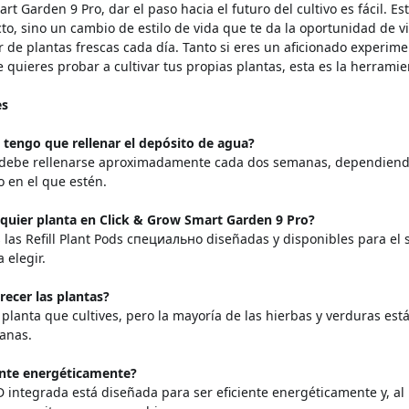
t Garden 9 Pro, dar el paso hacia el futuro del cultivo es fácil. Est
to, sino un cambio de estilo de vida que te da la oportunidad de v
ar de plantas frescas cada día. Tanto si eres un aficionado experime
quieres probar a cultivar tus propias plantas, esta es la herramien
es
 tengo que rellenar el depósito de agua?
a debe rellenarse aproximadamente cada dos semanas, dependiend
o en el que estén.
lquier planta en Click & Grow Smart Garden 9 Pro?
 las Refill Plant Pods специально diseñadas y disponibles para el
 elegir.
recer las plantas?
planta que cultives, pero la mayoría de las hierbas y verduras está
anas.
iente energéticamente?
ED integrada está diseñada para ser eficiente energéticamente y, a