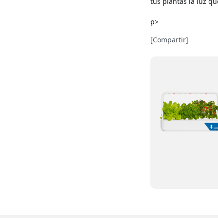
tus plantas la luz q
p>
[Compartir]