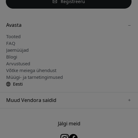
Registreeru
Avasta
Tooted
FAQ
Jaemüüjad
Blogi
Arvustused
Võtke meiega ühendust
Müügi- ja tarnetingimused
Eesti
Muud Vendora saidid
www.just-mobile.se
www.satechi.se
Jälgi meid
www.alogic.se
www.paperlike.se