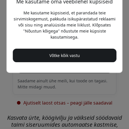
Me kasutame oma veebilehel küpsiseid
124.99 EUR
Me kasutame küpsiseid, et parandada teie
sirvimiskogemust, pakkuda isikupärastatud reklaami
või sisu ning analüüsida meie liiklust. Klõpsates
Saa e-kiri, kui see on jälle laos
"Nõustun kõigega" nõustute meie küpsiste
Sisesta oma e-posti aadress ja teavitame sind
kasutamisega.
kohe, kui toode on taas saadaval.
Võtke kõik vastu
Teavitage mind
Saadame ainult ühe meili, kui toode on tagasi.
Mitte midagi muud.
Ajutiselt laost otsas – peagi jälle saadaval
Kasvata ürte, köögivilju ja väikseid söödavaid
taimi siseruumides automaatse kastmise,