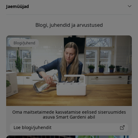
Jaemüüjad
Blogi, juhendid ja arvustused
Blogi/Juhend
Oma maitsetaimede kasvatamise eelised siseruumides
asuva Smart Gardeni abil
Loe blogi/juhendit