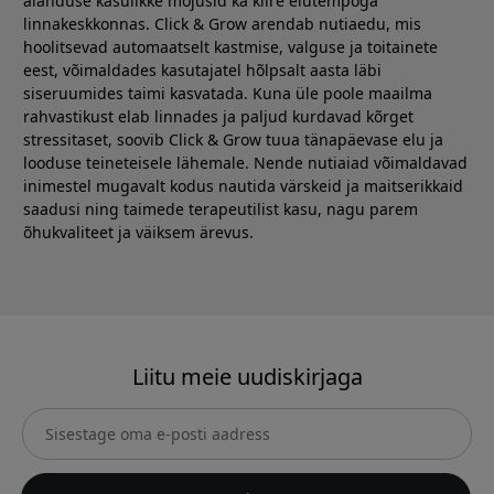
aianduse kasulikke mõjusid ka kiire elutempoga
linnakeskkonnas. Click & Grow arendab nutiaedu, mis
hoolitsevad automaatselt kastmise, valguse ja toitainete
eest, võimaldades kasutajatel hõlpsalt aasta läbi
siseruumides taimi kasvatada. Kuna üle poole maailma
rahvastikust elab linnades ja paljud kurdavad kõrget
stressitaset, soovib Click & Grow tuua tänapäevase elu ja
looduse teineteisele lähemale. Nende nutiaiad võimaldavad
inimestel mugavalt kodus nautida värskeid ja maitserikkaid
saadusi ning taimede terapeutilist kasu, nagu parem
õhukvaliteet ja väiksem ärevus.
Liitu meie uudiskirjaga