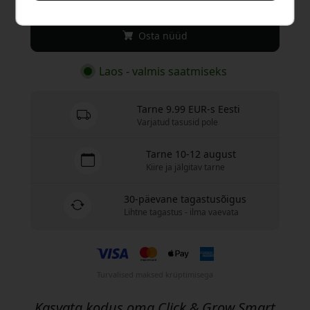
Osta nüüd
Laos - valmis saatmiseks
Tarne 9.99 EUR-s Eesti
Varjatud tasusid pole
Tarne 10-12 august
Kiire ja jälgitav tarne
30-päevane tagastusõigus
Lihtne tagastus - ilma vaevata
Turvalised maksed krüptimisega
Kasvata kodus oma Click & Grow Smart