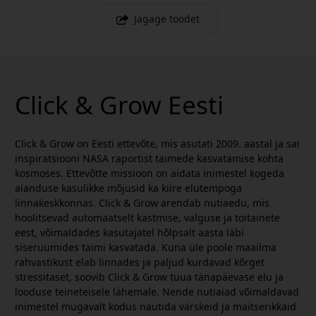
Jagage toodet
Click & Grow Eesti
Click & Grow on Eesti ettevõte, mis asutati 2009. aastal ja sai
inspiratsiooni NASA raportist taimede kasvatamise kohta
kosmoses. Ettevõtte missioon on aidata inimestel kogeda
aianduse kasulikke mõjusid ka kiire elutempoga
linnakeskkonnas. Click & Grow arendab nutiaedu, mis
hoolitsevad automaatselt kastmise, valguse ja toitainete
eest, võimaldades kasutajatel hõlpsalt aasta läbi
siseruumides taimi kasvatada. Kuna üle poole maailma
rahvastikust elab linnades ja paljud kurdavad kõrget
stressitaset, soovib Click & Grow tuua tänapäevase elu ja
looduse teineteisele lähemale. Nende nutiaiad võimaldavad
inimestel mugavalt kodus nautida värskeid ja maitserikkaid