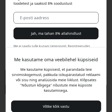
toodetest ja saaksid 8% soodustust
Jah, ma tahan 8% allahindlust
Me ei saada sulle kunagi rämpsposti. Registreerudes
nõustud aeg-ajalt saadetavate turundusmeilide, harivate
sarjade ja eripakkumistega.
Me kasutame oma veebilehel küpsiseid
Ei, ma eelistaksin täishinda maksta.
Me kasutame küpsiseid, et parandada teie
sirvimiskogemust, pakkuda isikupärastatud reklaami
või sisu ning analüüsida meie liiklust. Klõpsates
"Nõustun kõigega" nõustute meie küpsiste
kasutamisega.
Soovitatav hind
Võtke kõik vastu
12.99 EUR