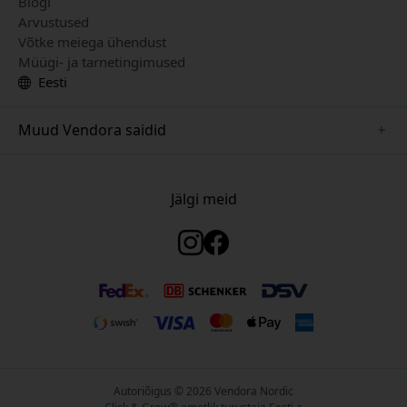
Blogi
Arvustused
Võtke meiega ühendust
Müügi- ja tarnetingimused
Eesti
Muud Vendora saidid
www.just-mobile.se
www.satechi.se
Jälgi meid
www.alogic.se
www.paperlike.se
www.keybudz.se
www.myfirst.se
www.plaud.se
Autoriõigus © 2026 Vendora Nordic