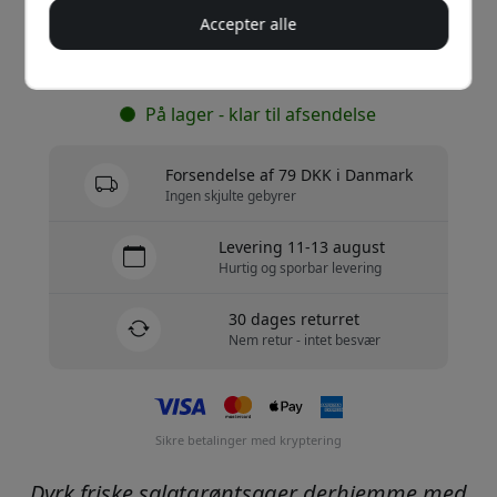
Accepter alle
Køb nu
På lager - klar til afsendelse
Forsendelse af 79 DKK i Danmark
Ingen skjulte gebyrer
Levering 11-13 august
Hurtig og sporbar levering
30 dages returret
Nem retur - intet besvær
Sikre betalinger med kryptering
Dyrk friske salatgrøntsager derhjemme med