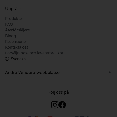
Upptäck
Produkter
FAQ
Återförsäljare
Blogg
Recensioner
Kontakta oss
Försäljnings- och leveransvillkor
Svenska
Andra Vendora-webbplatser
www.just-mobile.se
www.satechi.se
Följ oss på
www.alogic.se
www.paperlike.se
www.keybudz.se
www.myfirst.se
www.plaud.se