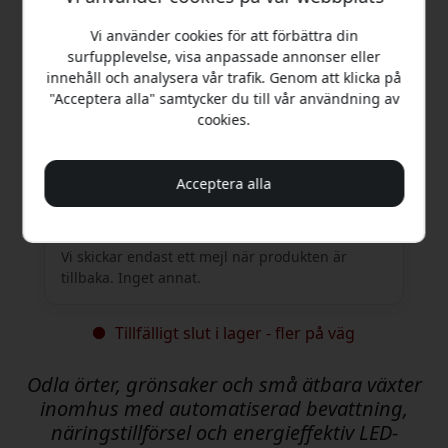
Vi använder cookies för att förbättra din
surfupplevelse, visa anpassade annonser eller
Få mejl när den är tillbaka i lager
innehåll och analysera vår trafik. Genom att klicka på
"Acceptera alla" samtycker du till vår användning av
Skriv in din e-postadress så meddelar vi dig så
cookies.
fort produkten finns tillgänglig igen.
Acceptera alla
Bevaka
Vi skickar endast ett mejl när produkten är
tillbaka. Inget annat.
Tillfälligt slut i lager - fler på väg
Odla örter, grönsaker och små ätbara växter
inomhus med automatiserad bevattning,
näringstillförsel och energieffektiv LED-