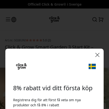
Officiell Click & Grow® i Sverige
Art.nr.: SGS8UNI
5.0 (2)
Click & Grow Smart Garden 3 Start Kit –
inomhusträdgård med LED-ljus och plats
för 3 växtkapslar - Mörkgrå
🎉 Din rabattkod:
8% rabatt vid ditt första köp
Registrera dig för att först få veta om nya
Använd denna kod i kassan för att få 8% rabatt.
produkter och få 8% i rabatt