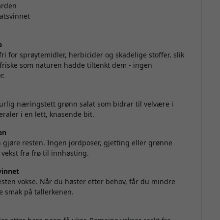
arden
atsvinnet
e
ri for sprøytemidler, herbicider og skadelige stoffer, slik
g friske som naturen hadde tiltenkt dem - ingen
r.
turlig næringstett grønn salat som bidrar til velvære i
aler i en lett, knasende bit.
en
n gjøre resten. Ingen jordposer, gjetting eller grønne
vekst fra frø til innhøsting.
vinnet
resten vokse. Når du høster etter behov, får du mindre
e smak på tallerkenen.