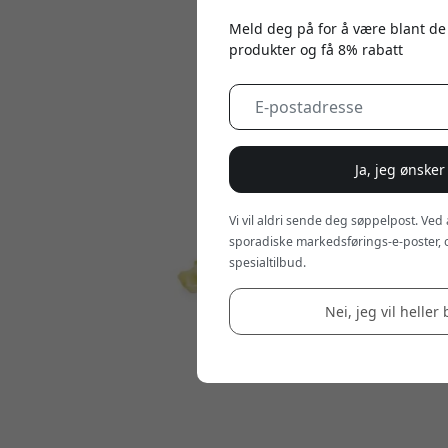
Meld deg på for å være blant de
produkter og få 8% rabatt
Ja, jeg ønsker
Vi vil aldri sende deg søppelpost. Ved
sporadiske markedsførings-e-poster, 
spesialtilbud.
Nei, jeg vil heller 