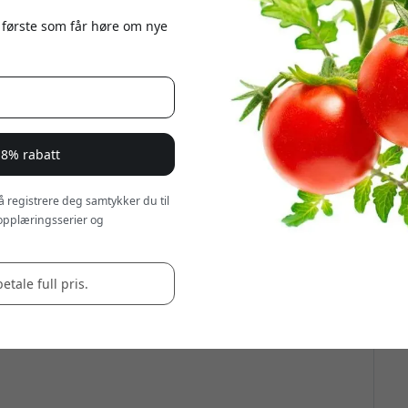
 første som får høre om nye
 8% rabatt
 å registrere deg samtykker du til
opplæringsserier og
betale full pris.