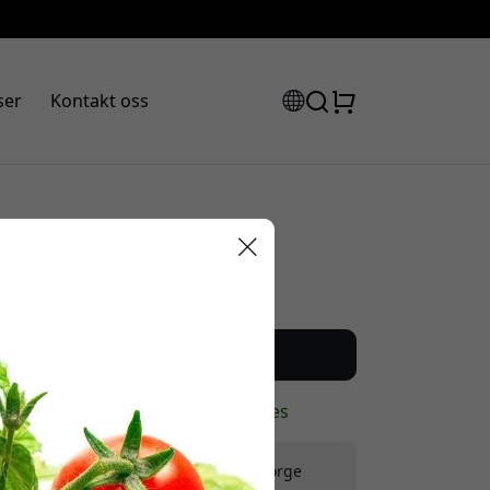
ser
Kontakt oss
Anbefalt pris
149 NOK
abattkode:
Kjøp nå
På lager - klar til å sendes
Frakt 149 NOK i Norge
assen for å få 8% rabatt.