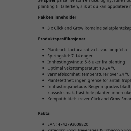
Se
spirer
på så lite som én uke, og nyt fulle ho
planting til tallerken, slik at du kan oppdatere
Pakken inneholder
3 x Click and Grow Romaine salatplanteka
Produktspesifikasjoner
Planteart: Lactuca sativa L. var. longifolia
Spiringstid: 7-14 dager
Innhøstingsvindu: 5-6 uker fra planting
Optimal veksttemperatur: 18-24 °C
Varmefølsomhet: temperaturer over 24 °C 
Plantetetthet: ingen grense for antall frøp
Innhøstingsmetode: Begynn gradvis bladhøs
klassisk smak, høst hele planten innen uke
Kompatibilitet: krever Click and Grow Smar
Fakta
EAN: 4742793008820
Kategori: Food, Beverages & Tobacco > Foo