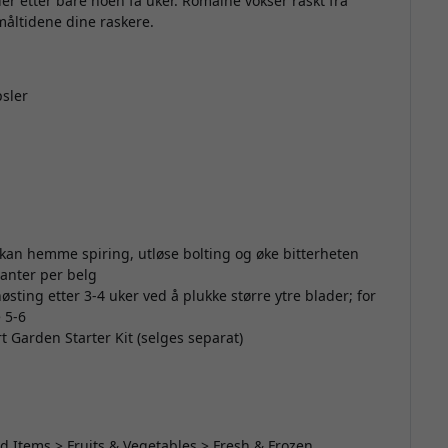
der etter bare noen få uker. Romaine vokser raskt fra
 måltidene dine raskere.
psler
kan hemme spiring, utløse bolting og øke bitterheten
lanter per belg
ting etter 3-4 uker ved å plukke større ytre blader; for
 5-6
t Garden Starter Kit (selges separat)
d Items > Fruits & Vegetables > Fresh & Frozen