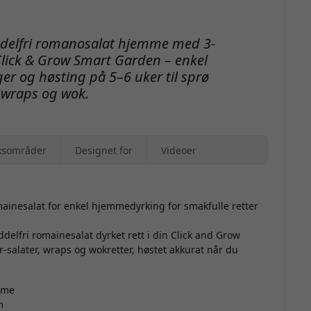
ddelfri romanosalat hjemme med 3-
Click & Grow Smart Garden – enkel
er og høsting på 5–6 uker til sprø
, wraps og wok.
ksområder
Designet for
Videoer
ainesalat for enkel hjemmedyrking for smakfulle retter
delfri romainesalat dyrket rett i din Click and Grow
r-salater, wraps og wokretter, høstet akkurat når du
emme
m