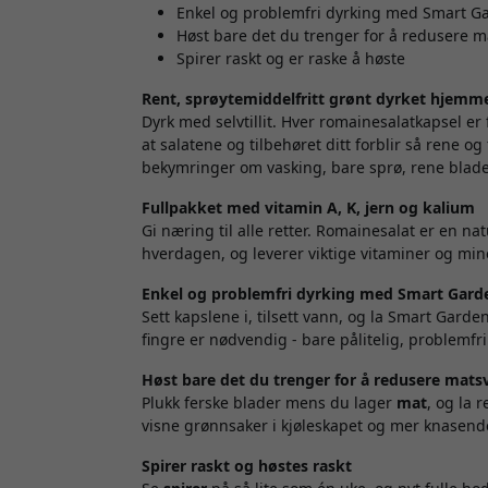
Enkel og problemfri dyrking med Smart G
Høst bare det du trenger for å redusere m
Spirer raskt og er raske å høste
Rent, sprøytemiddelfritt grønt dyrket hjemm
Dyrk med selvtillit. Hver romainesalatkapsel er f
at salatene og tilbehøret ditt forblir så rene o
bekymringer om vasking, bare sprø, rene blade
Fullpakket med vitamin A, K, jern og kalium
Gi næring til alle retter. Romainesalat er en na
hverdagen, og leverer viktige vitaminer og miner
Enkel og problemfri dyrking med Smart Gard
Sett kapslene i, tilsett vann, og la Smart Garde
fingre er nødvendig - bare pålitelig, problemfri 
Høst bare det du trenger for å redusere mats
Plukk ferske blader mens du lager
mat
, og la 
visne grønnsaker i kjøleskapet og mer knasend
Spirer raskt og høstes raskt