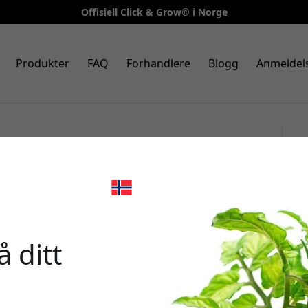
Offisiell Click & Grow® i Norge
Produkter
FAQ
Forhandlere
Blogg
Anmeldel
3-pakning romanosalat-påfyll
el hjemmedyrking rett
🎉 Din r
 ditt
Bruk denne koden i k