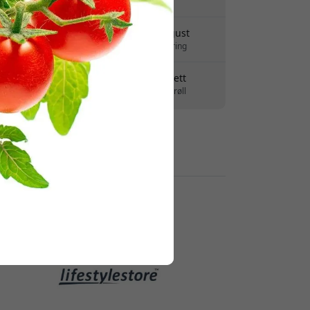
Ingen skjulte avgifter
Levering 7-11 august
Rask og sporbar levering
30 dagers returrett
Enkel retur - ingen krøll
Sikre betalinger med kryptering
Forhandlere: