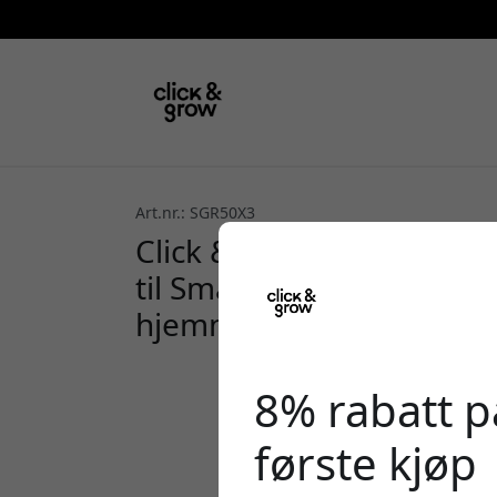
Art.nr.: SGR50X3
Click & Grow Plant Pods 
til Smart Garden og enk
hjemme
8% rabatt på
første kjøp