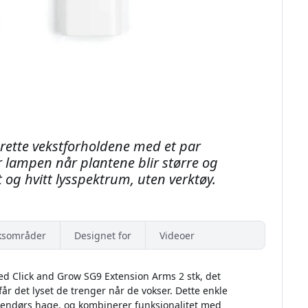
rette vekstforholdene med et par
 lampen når plantene blir større og
t og hvitt lysspektrum, uten verktøy.
ksområder
Designet for
Videoer
ed Click and Grow SG9 Extension Arms 2 stk, det
 får det lyset de trenger når de vokser. Dette enkle
innendørs hage, og kombinerer funksjonalitet med