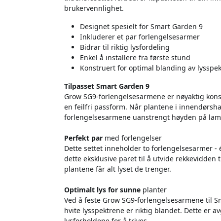
brukervennlighet.
Designet spesielt for Smart Garden 9
Inkluderer et par forlengelsesarmer
Bidrar til riktig lysfordeling
Enkel å installere fra første stund
Konstruert for optimal blanding av lysspek
Tilpasset Smart Garden 9
Grow SG9-forlengelsesarmene er nøyaktig konstr
en feilfri passform. Når plantene i innendørsh
forlengelsesarmene uanstrengt høyden på lam
Perfekt par
med forlengelser
Dette settet inneholder to forlengelsesarmer -
dette eksklusive paret til å utvide rekkevidden
plantene får alt lyset de trenger.
Optimalt lys for sunne
planter
Ved å feste Grow SG9-forlengelsesarmene til Sm
hvite lysspektrene er riktig blandet. Dette er a
lysforholdene for å trives.