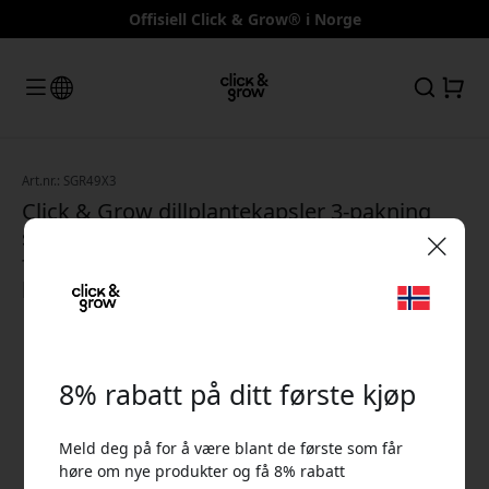
Offisiell Click & Grow® i Norge
Art.nr.: SGR49X3
Click & Grow dillplantekapsler 3-pakning
som påfylling til Smart Garden med
forhåndssådd dill for dyrking innendørs
🎉 Din rabattkode:
hjemme
8% rabatt på ditt første kjøp
Meld deg på for å være blant de første som får
Bruk denne koden i kassen for å få 8% rabatt.
høre om nye produkter og få 8% rabatt