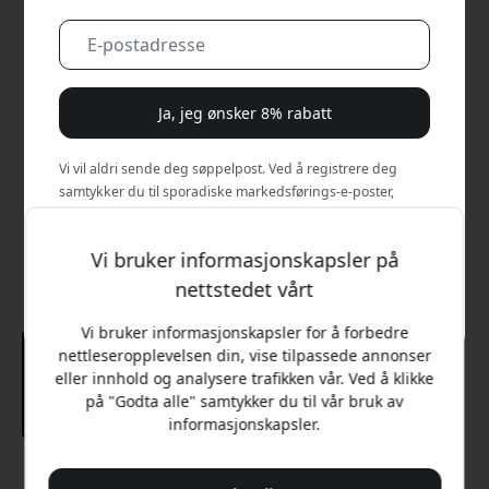
Ja, jeg ønsker 8% rabatt
Vi vil aldri sende deg søppelpost. Ved å registrere deg
samtykker du til sporadiske markedsførings-e-poster,
opplæringsserier og spesialtilbud.
Vi bruker informasjonskapsler på
Nei, jeg vil heller betale full pris.
nettstedet vårt
Vi bruker informasjonskapsler for å forbedre
nettleseropplevelsen din, vise tilpassede annonser
eller innhold og analysere trafikken vår. Ved å klikke
på "Godta alle" samtykker du til vår bruk av
informasjonskapsler.
Anbefalt pris