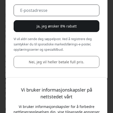
Feb 04, 2025
I dagens raske og stressende samfunn er det viktig å sette
av tid til avslapning og velvære. En enkel måte å gjøre det
på er å nyte en kopp beroligende te. Med Click and Grow
Ja, jeg ønsker 8% rabatt
Calming Tea Mix kan du nå enkelt dyrke dine egne teurter
hjemme og lage en personlig teblanding som hjelper deg å
Vi vil aldri sende deg søppelpost. Ved å registrere deg
slappe av og finne roen.
samtykker du til sporadiske markedsførings-e-poster,
opplæringsserier og spesialtilbud.
En blanding for ro og harmoni
Click and Grow Calming Tea Mix inneholder et utvalg av ni
Nei, jeg vil heller betale full pris.
ulike frøsorter, nøye utvalgt for sine beroligende og
avslappende egenskaper. Fra den klassiske kamillen til den
forfriskende mynten har denne miksen noe for enhver smak
og ethvert behov. Enten du vil ha en te for å koble av etter
en lang dag, en kopp te for å fremme søvnen eller en
Vi bruker informasjonskapsler på
forfriskende drikk for å øke velværet, vil Calming Tea Mix
nettstedet vårt
hjelpe deg å nå målet.
Vi bruker informasjonskapsler for å forbedre
Enkel dyrking med Click and Grow
nettleseropplevelsen din, vise tilpassede annonser