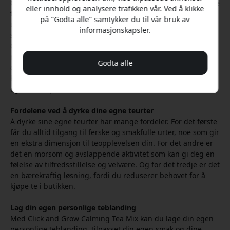
Click and Grow har gjort det enkelt for alle å dyrke sine egne
eller innhold og analysere trafikken vår. Ved å klikke
teurter, uansett tidligere erfaring. Deres smarte hager er
på "Godta alle" samtykker du til vår bruk av
utviklet for å gi optimale forhold for plantene, noe som
informasjonskapsler.
sikrer en vellykket høsting hver gang. Med Click and Grow
Calming Tea Mix trenger du bare å plassere de
medfølgende kapslene i din smarte hage, fylle på med vann
Godta alle
og vente på at de første skuddene dukker opp. Deretter tar
hagen seg av resten, ved hjelp av sine innebygde sensorer
og LED-lamper.
Fordelene ved å dyrke dine egne teurter
Å dyrke sine egne teurter har mange fordeler. For det første
får du alltid tilgang til ferske og smakfulle urter, noe som gir
en ekstra dimensjon til teopplevelsen din. For det andre er
det en morsom og avslappende aktivitet som kan gi deg en
følelse av tilfredsstillelse og velvære. Og for det tredje er det
en bærekraftig løsning, fordi du reduserer behovet for å
kjøpe te i butikken.
Lag din egen personlige teblanding
Med Click and Grow Calming Tea Mix kan du lage din egen
personlige teblanding, tilpasset din egen smak og dine