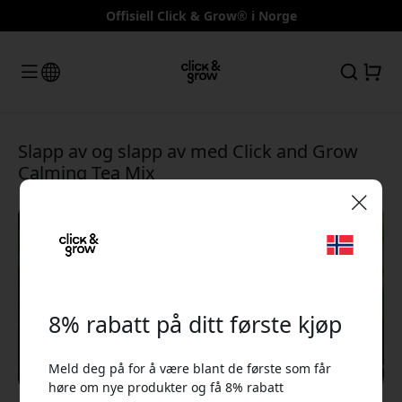
Offisiell Click & Grow® i Norge
Slapp av og slapp av med Click and Grow
Calming Tea Mix
🎉 Din rabattkode:
8% rabatt på ditt første kjøp
Meld deg på for å være blant de første som får
Bruk denne koden i kassen for å få 8% rabatt.
høre om nye produkter og få 8% rabatt