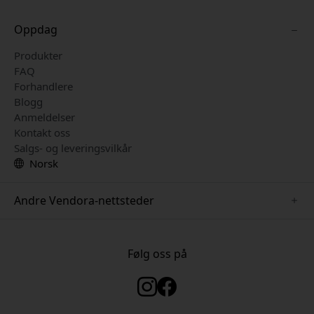
Oppdag
Produkter
FAQ
Forhandlere
Blogg
Anmeldelser
Kontakt oss
Salgs- og leveringsvilkår
Norsk
Andre Vendora-nettsteder
www.just-mobile.se
www.satechi.se
Følg oss på
www.alogic.se
www.paperlike.se
www.keybudz.se
www.myfirst.se