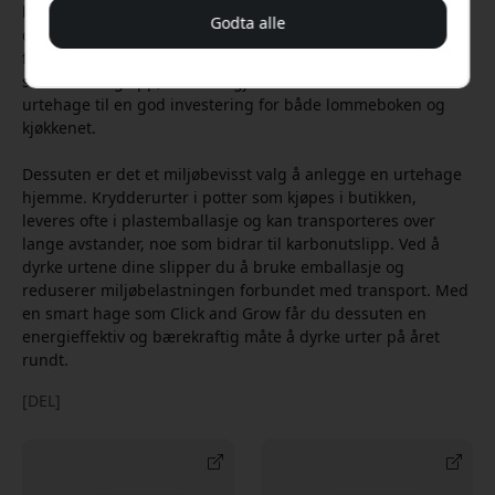
kan gi måneder med kontinuerlig innhøsting, noe som gir
Godta alle
deg et rikelig forråd av friske urter til en brøkdel av prisen
for det du kjøper i butikken. Over tid vil besparelsene
summere seg opp, noe som gjør en smart innendørs
urtehage til en god investering for både lommeboken og
kjøkkenet.
Dessuten er det et miljøbevisst valg å anlegge en urtehage
hjemme. Krydderurter i potter som kjøpes i butikken,
leveres ofte i plastemballasje og kan transporteres over
lange avstander, noe som bidrar til karbonutslipp. Ved å
dyrke urtene dine slipper du å bruke emballasje og
reduserer miljøbelastningen forbundet med transport. Med
en smart hage som Click and Grow får du dessuten en
energieffektiv og bærekraftig måte å dyrke urter på året
rundt.
[DEL]