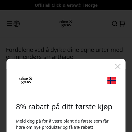
Offisiell Click & Grow® i Norge
Fordelene ved å dyrke dine egne urter med
en innendørs smarthage
🎉 Din rabattkode:
8% rabatt på ditt første kjøp
Meld deg på for å være blant de første som får
Bruk denne koden i kassen for å få 8% rabatt.
høre om nye produkter og få 8% rabatt