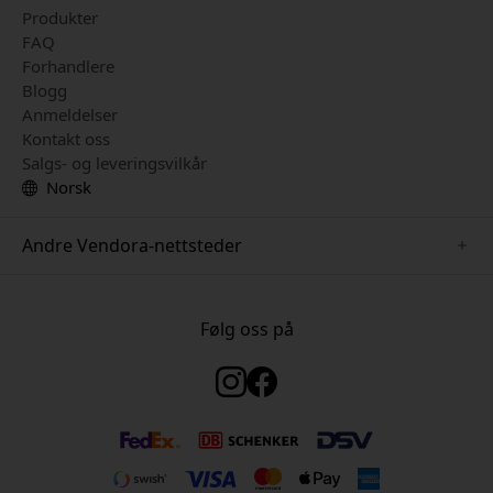
Produkter
FAQ
Forhandlere
Blogg
Anmeldelser
Kontakt oss
Salgs- og leveringsvilkår
Norsk
Andre Vendora-nettsteder
www.just-mobile.se
www.satechi.se
Følg oss på
www.alogic.se
www.paperlike.se
www.keybudz.se
www.myfirst.se
www.plaud.se