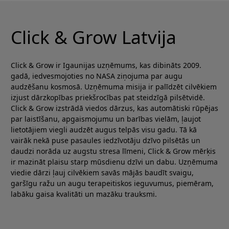
Click & Grow Latvija
Click & Grow ir Igaunijas uzņēmums, kas dibināts 2009.
gadā, iedvesmojoties no NASA ziņojuma par augu
audzēšanu kosmosā. Uzņēmuma misija ir palīdzēt cilvēkiem
izjust dārzkopības priekšrocības pat steidzīgā pilsētvidē.
Click & Grow izstrādā viedos dārzus, kas automātiski rūpējas
par laistīšanu, apgaismojumu un barības vielām, ļaujot
lietotājiem viegli audzēt augus telpās visu gadu. Tā kā
vairāk nekā puse pasaules iedzīvotāju dzīvo pilsētās un
daudzi norāda uz augstu stresa līmeni, Click & Grow mērķis
ir mazināt plaisu starp mūsdienu dzīvi un dabu. Uzņēmuma
viedie dārzi ļauj cilvēkiem savās mājās baudīt svaigu,
garšīgu ražu un augu terapeitiskos ieguvumus, piemēram,
labāku gaisa kvalitāti un mazāku trauksmi.