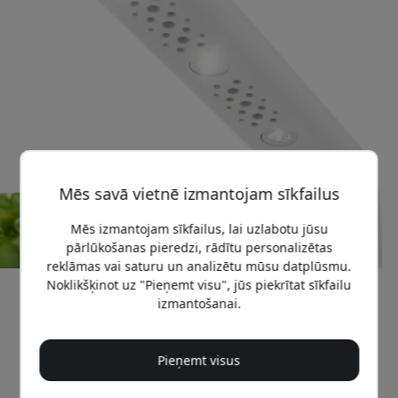
Mēs savā vietnē izmantojam sīkfailus
Mēs izmantojam sīkfailus, lai uzlabotu jūsu
pārlūkošanas pieredzi, rādītu personalizētas
reklāmas vai saturu un analizētu mūsu datplūsmu.
Noklikšķinot uz "Pieņemt visu", jūs piekrītat sīkfailu
Ieteicamā cena
izmantošanai.
39.99 EUR
Pieņemt visus
Nopirkt tagad