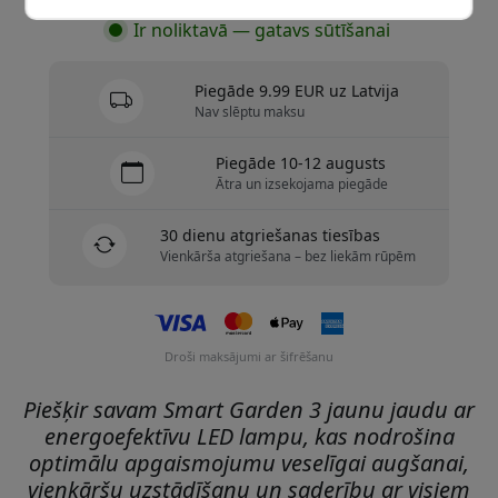
Ir noliktavā — gatavs sūtīšanai
Piegāde 9.99 EUR uz Latvija
Nav slēptu maksu
Piegāde 10-12 augusts
Ātra un izsekojama piegāde
30 dienu atgriešanas tiesības
Vienkārša atgriešana – bez liekām rūpēm
Droši maksājumi ar šifrēšanu
Piešķir savam Smart Garden 3 jaunu jaudu ar
energoefektīvu LED lampu, kas nodrošina
optimālu apgaismojumu veselīgai augšanai,
vienkāršu uzstādīšanu un saderību ar visiem