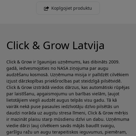
Kopīgojiet produktu
Click & Grow Latvija
Click & Grow ir Igaunijas uzņēmums, kas dibināts 2009.
gadā, iedvesmojoties no NASA ziņojuma par augu
audzēšanu kosmosā. Uzņēmuma misija ir palīdzēt cilvēkiem
izjust dārzkopības priekšrocības pat steidzīgā pilsētvidē.
Click & Grow izstrādā viedos dārzus, kas automātiski rūpējas
par laistīšanu, apgaismojumu un barības vielām, ļaujot
lietotājiem viegli audzēt augus telpās visu gadu. Tā kā
vairāk nekā puse pasaules iedzīvotāju dzīvo pilsētās un
daudzi norāda uz augstu stresa līmeni, Click & Grow mērķis
ir mazināt plaisu starp mūsdienu dzīvi un dabu. Uzņēmuma
viedie dārzi ļauj cilvēkiem savās mājās baudīt svaigu,
garšīgu ražu un augu terapeitiskos ieguvumus, piemēram,