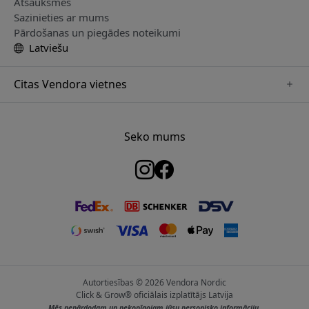
Atsauksmes
Sazinieties ar mums
Pārdošanas un piegādes noteikumi
Latviešu
Citas Vendora vietnes
www.just-mobile.se
www.satechi.se
Seko mums
www.alogic.se
www.paperlike.se
www.keybudz.se
www.myfirst.se
www.plaud.se
Autortiesības © 2026 Vendora Nordic
Click & Grow® oficiālais izplatītājs Latvija
Mēs nepārdodam un nekopīgojam jūsu personisko informāciju.