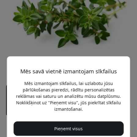
Mēs savā vietnē izmantojam sīkfailus
Mēs izmantojam sīkfailus, lai uzlabotu jūsu
pārlūkošanas pieredzi, rādītu personalizētas
reklāmas vai saturu un analizētu mūsu datplūsmu.
Noklikšķinot uz "Pieņemt visu", jūs piekrītat sīkfailu
izmantošanai.
Ieteicamā cena
Pieņemt visus
12.99 EUR