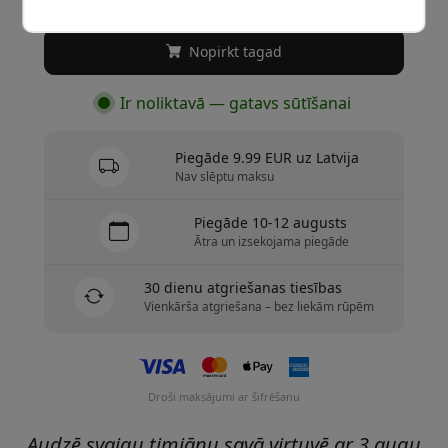
Nopirkt tagad
Ir noliktavā — gatavs sūtīšanai
Piegāde 9.99 EUR uz Latvija
Nav slēptu maksu
Piegāde 10-12 augusts
Ātra un izsekojama piegāde
30 dienu atgriešanas tiesības
Vienkārša atgriešana – bez liekām rūpēm
Droši maksājumi ar šifrēšanu
Audzē svaigu timiānu savā virtuvē ar 3 augu