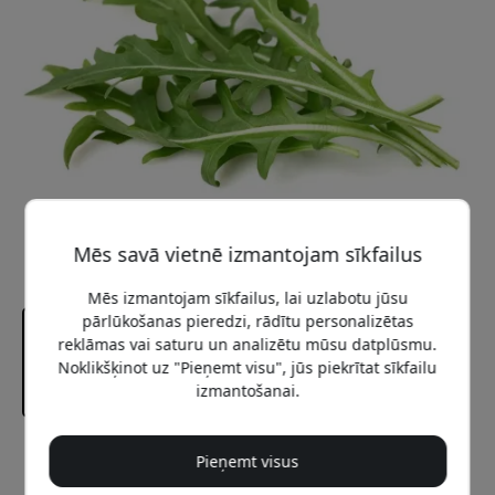
Mēs savā vietnē izmantojam sīkfailus
Mēs izmantojam sīkfailus, lai uzlabotu jūsu
pārlūkošanas pieredzi, rādītu personalizētas
reklāmas vai saturu un analizētu mūsu datplūsmu.
Noklikšķinot uz "Pieņemt visu", jūs piekrītat sīkfailu
izmantošanai.
Ieteicamā cena
Pieņemt visus
12.99 EUR