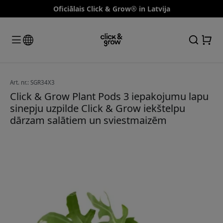
Oficiālais Click & Grow® in Latvija
Art. nr.: SGR34X3
Click & Grow Plant Pods 3 iepakojumu lapu
sinepju uzpilde Click & Grow iekštelpu
dārzam salātiem un sviestmaizēm