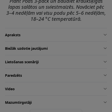
Plant Pods 3-pack un baudiet kraukšķīgas
lapas salātos un sviestmaizēs. Novāciet pēc
3–4 nedēļām vai visu podu pēc 5–6 nedēļām,
18–24 °C temperatūrā.
Apraksts
Biežāk uzdotie jautājumi
Lietošanas scenāriji
Paredzēts
Video
Mazumtirgotāji