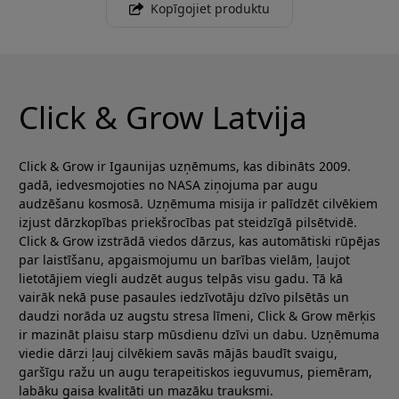
Kopīgojiet produktu
Click & Grow Latvija
Click & Grow ir Igaunijas uzņēmums, kas dibināts 2009.
gadā, iedvesmojoties no NASA ziņojuma par augu
audzēšanu kosmosā. Uzņēmuma misija ir palīdzēt cilvēkiem
izjust dārzkopības priekšrocības pat steidzīgā pilsētvidē.
Click & Grow izstrādā viedos dārzus, kas automātiski rūpējas
par laistīšanu, apgaismojumu un barības vielām, ļaujot
lietotājiem viegli audzēt augus telpās visu gadu. Tā kā
vairāk nekā puse pasaules iedzīvotāju dzīvo pilsētās un
daudzi norāda uz augstu stresa līmeni, Click & Grow mērķis
ir mazināt plaisu starp mūsdienu dzīvi un dabu. Uzņēmuma
viedie dārzi ļauj cilvēkiem savās mājās baudīt svaigu,
garšīgu ražu un augu terapeitiskos ieguvumus, piemēram,
labāku gaisa kvalitāti un mazāku trauksmi.