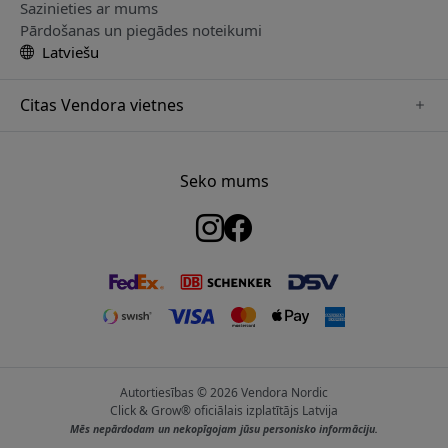
Sazinieties ar mums
Pārdošanas un piegādes noteikumi
Latviešu
Citas Vendora vietnes
www.just-mobile.se
www.satechi.se
Seko mums
www.alogic.se
www.paperlike.se
www.keybudz.se
www.myfirst.se
www.plaud.se
Autortiesības © 2026 Vendora Nordic
Click & Grow® oficiālais izplatītājs Latvija
Mēs nepārdodam un nekopīgojam jūsu personisko informāciju.