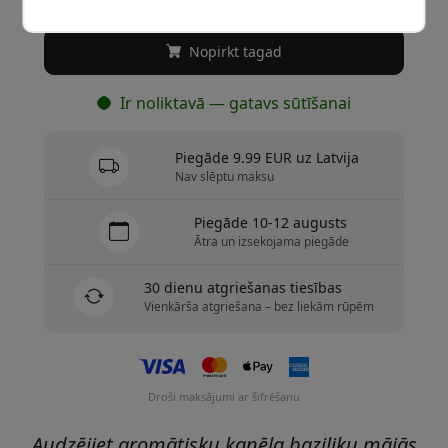
Nopirkt tagad
Ir noliktavā — gatavs sūtīšanai
Piegāde 9.99 EUR uz Latvija
Nav slēptu maksu
Piegāde 10-12 augusts
Ātra un izsekojama piegāde
30 dienu atgriešanas tiesības
Vienkārša atgriešana – bez liekām rūpēm
Droši maksājumi ar šifrēšanu
Audzējiet aromātisku kanēļa baziliku mājās