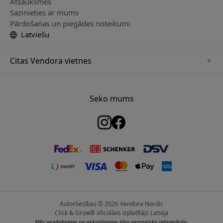
Atsauksmes
Sazinieties ar mums
Pārdošanas un piegādes noteikumi
Latviešu
Citas Vendora vietnes
www.just-mobile.se
www.satechi.se
Seko mums
www.alogic.se
www.paperlike.se
www.keybudz.se
www.myfirst.se
www.plaud.se
Autortiesības © 2026 Vendora Nordic
Click & Grow® oficiālais izplatītājs Latvija
Mēs nepārdodam un nekopīgojam jūsu personisko informāciju.