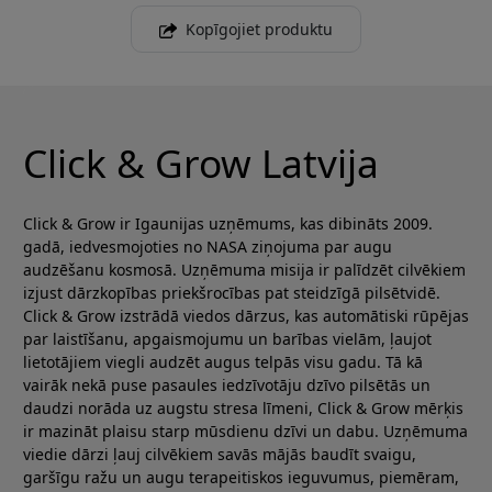
Kopīgojiet produktu
Click & Grow Latvija
Click & Grow ir Igaunijas uzņēmums, kas dibināts 2009.
gadā, iedvesmojoties no NASA ziņojuma par augu
audzēšanu kosmosā. Uzņēmuma misija ir palīdzēt cilvēkiem
izjust dārzkopības priekšrocības pat steidzīgā pilsētvidē.
Click & Grow izstrādā viedos dārzus, kas automātiski rūpējas
par laistīšanu, apgaismojumu un barības vielām, ļaujot
lietotājiem viegli audzēt augus telpās visu gadu. Tā kā
vairāk nekā puse pasaules iedzīvotāju dzīvo pilsētās un
daudzi norāda uz augstu stresa līmeni, Click & Grow mērķis
ir mazināt plaisu starp mūsdienu dzīvi un dabu. Uzņēmuma
viedie dārzi ļauj cilvēkiem savās mājās baudīt svaigu,
garšīgu ražu un augu terapeitiskos ieguvumus, piemēram,