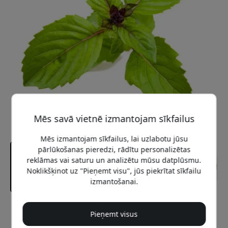
Mēs savā vietnē izmantojam sīkfailus
Mēs izmantojam sīkfailus, lai uzlabotu jūsu
pārlūkošanas pieredzi, rādītu personalizētas
reklāmas vai saturu un analizētu mūsu datplūsmu.
Noklikšķinot uz "Pieņemt visu", jūs piekrītat sīkfailu
izmantošanai.
Ieteicamā cena
Pieņemt visus
12.99 EUR