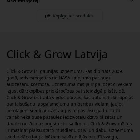
Mazumtirgotāji
Kopīgojiet produktu
Click & Grow Latvija
Click & Grow ir Igaunijas uzņēmums, kas dibināts 2009.
gadā, iedvesmojoties no NASA ziņojuma par augu
audzēšanu kosmosā. Uzņēmuma misija ir palīdzēt cilvēkiem
izjust dārzkopības priekšrocības pat steidzīgā pilsētvidē.
Click & Grow izstrādā viedos dārzus, kas automātiski rūpējas
par laistīšanu, apgaismojumu un barības vielām, ļaujot
lietotājiem viegli audzēt augus telpās visu gadu. Tā kā
vairāk nekā puse pasaules iedzīvotāju dzīvo pilsētās un
daudzi norāda uz augstu stresa līmeni, Click & Grow mērķis
ir mazināt plaisu starp mūsdienu dzīvi un dabu. Uzņēmuma
viedie dārzi ļauj cilvēkiem savās mājās baudīt svaigu,