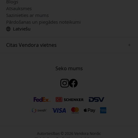
Blogs
Atsauksmes
Sazinieties ar mums
Pārdošanas un piegādes noteikumi
Latviešu
Citas Vendora vietnes
www.just-mobile.se
www.satechi.se
Seko mums
www.alogic.se
www.paperlike.se
www.keybudz.se
www.myfirst.se
www.plaud.se
Autortiesības © 2026 Vendora Nordic