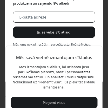
produktiem un saņemtu 8% atlaidi
Jā, es vēlos 8% atlaidi
Mēs jums nekad nesūtīsim surogātpastu. Reģistrējoties,
jūs piekrītat neregulāriem mārketinga e-pastiem,
izglītojošām sērijām un īpašiem piedāvājumiem.
Mēs savā vietnē izmantojam sīkfailus
Nē, es labāk maksātu pilnu cenu.
Mēs izmantojam sīkfailus, lai uzlabotu jūsu
pārlūkošanas pieredzi, rādītu personalizētas
reklāmas vai saturu un analizētu mūsu datplūsmu.
Noklikšķinot uz "Pieņemt visu", jūs piekrītat sīkfailu
izmantošanai.
Pieņemt visus
Ieteicamā cena