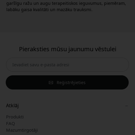
garšīgu ražu un augu terapeitiskos ieguvumus, piemēram,
labāku gaisa kvalitāti un mazāku trauksmi.
Pieraksties mūsu jaunumu vēstulei
Reģistrējieties
Atklāj
Produkti
FAQ
Mazumtirgotāji