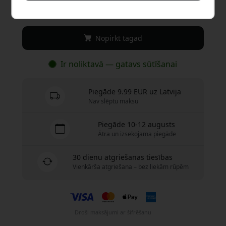
12.99 EUR
Nopirkt tagad
Ir noliktavā — gatavs sūtīšanai
Piegāde 9.99 EUR uz Latvija
Nav slēptu maksu
Piegāde 10-12 augusts
Ātra un izsekojama piegāde
30 dienu atgriešanas tiesības
Vienkārša atgriešana – bez liekām rūpēm
Droši maksājumi ar šifrēšanu