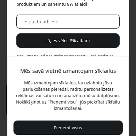
produktiem un saņemtu 8% atlaidi
Jā, es vēlos 8% atlaidi
Mēs jums nekad nesūtīsim surogātpastu. Reģistrējoties,
jūs piekrītat neregulāriem mārketinga e-pastiem,
izglītojošām sērijām un īpašiem piedāvājumiem.
Mēs savā vietnē izmantojam sīkfailus
Mēs izmantojam sīkfailus, lai uzlabotu jūsu
Nē, es labāk maksātu pilnu cenu.
pārlūkošanas pieredzi, rādītu personalizētas
reklāmas vai saturu un analizētu mūsu datplūsmu.
Noklikšķinot uz "Pieņemt visu", jūs piekrītat sīkfailu
izmantošanai.
Ieteicamā cena
Pieņemt visus
12.99 EUR