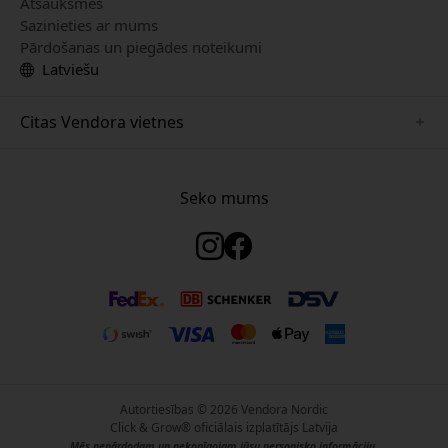
Atsauksmes
Sazinieties ar mums
Pārdošanas un piegādes noteikumi
Latviešu
Citas Vendora vietnes
www.just-mobile.se
www.satechi.se
Seko mums
www.alogic.se
www.paperlike.se
www.keybudz.se
www.myfirst.se
www.plaud.se
Autortiesības © 2026 Vendora Nordic
Click & Grow® oficiālais izplatītājs Latvija
Mēs nepārdodam un nekopīgojam jūsu personisko informāciju.