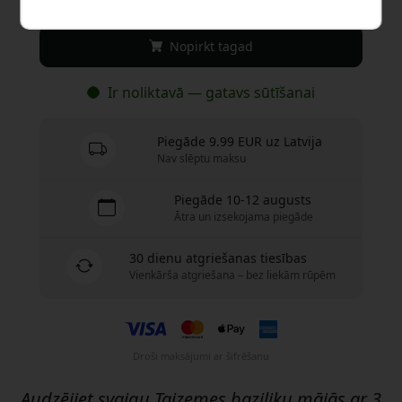
Nopirkt tagad
Ir noliktavā — gatavs sūtīšanai
Piegāde 9.99 EUR uz Latvija
Nav slēptu maksu
Piegāde 10-12 augusts
Ātra un izsekojama piegāde
30 dienu atgriešanas tiesības
Vienkārša atgriešana – bez liekām rūpēm
Droši maksājumi ar šifrēšanu
Audzējiet svaigu Taizemes baziliku mājās ar 3