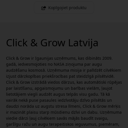
Kopīgojiet produktu
Click & Grow Latvija
Click & Grow ir Igaunijas uzņēmums, kas dibināts 2009.
gadā, iedvesmojoties no NASA ziņojuma par augu
audzēšanu kosmosā. Uzņēmuma misija ir palīdzēt cilvēkiem
izjust dārzkopības priekšrocības pat steidzīgā pilsētvidē.
Click & Grow izstrādā viedos dārzus, kas automātiski rūpējas
par laistīšanu, apgaismojumu un barības vielām, ļaujot
lietotājiem viegli audzēt augus telpās visu gadu. Tā kā
vairāk nekā puse pasaules iedzīvotāju dzīvo pilsētās un
daudzi norāda uz augstu stresa līmeni, Click & Grow mērķis
ir mazināt plaisu starp mūsdienu dzīvi un dabu. Uzņēmuma
viedie dārzi ļauj cilvēkiem savās mājās baudīt svaigu,
garšīgu ražu un augu terapeitiskos ieguvumus, piemēram,