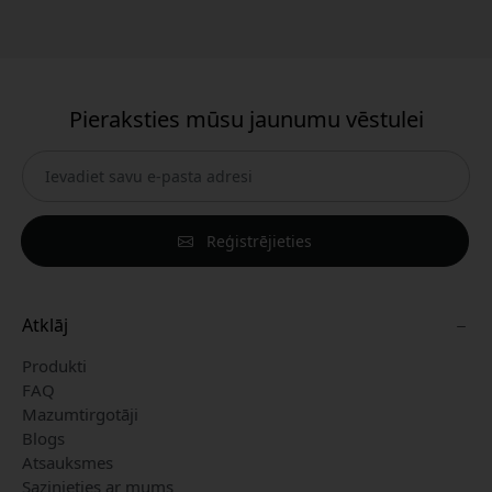
Pieraksties mūsu jaunumu vēstulei
Reģistrējieties
Atklāj
Produkti
FAQ
Mazumtirgotāji
Blogs
Atsauksmes
Sazinieties ar mums