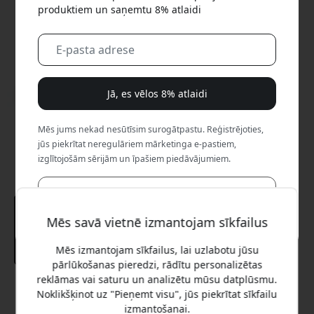
produktiem un saņemtu 8% atlaidi
Jā, es vēlos 8% atlaidi
Mēs jums nekad nesūtīsim surogātpastu. Reģistrējoties,
jūs piekrītat neregulāriem mārketinga e-pastiem,
izglītojošām sērijām un īpašiem piedāvājumiem.
Nē, es labāk maksātu pilnu cenu.
Mēs savā vietnē izmantojam sīkfailus
Mēs izmantojam sīkfailus, lai uzlabotu jūsu
pārlūkošanas pieredzi, rādītu personalizētas
reklāmas vai saturu un analizētu mūsu datplūsmu.
Ieteicamā cena
Noklikšķinot uz "Pieņemt visu", jūs piekrītat sīkfailu
12.99 EUR
izmantošanai.