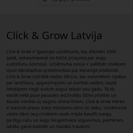
Click & Grow Latvija
Click & Grow ir Igaunijas uzņēmums, kas dibināts 2009.
gadā, iedvesmojoties no NASA ziņojuma par augu
audzēšanu kosmosā. Uzņēmuma misija ir palīdzēt cilvēkiem
izjust dārzkopības priekšrocības pat steidzīgā pilsētvidē.
Click & Grow izstrādā viedos dārzus, kas automātiski rūpējas
par laistīšanu, apgaismojumu un barības vielām, ļaujot
lietotājiem viegli audzēt augus telpās visu gadu. Tā kā
vairāk nekā puse pasaules iedzīvotāju dzīvo pilsētās un
daudzi norāda uz augstu stresa līmeni, Click & Grow mērķis
ir mazināt plaisu starp mūsdienu dzīvi un dabu. Uzņēmuma
viedie dārzi ļauj cilvēkiem savās mājās baudīt svaigu,
garšīgu ražu un augu terapeitiskos ieguvumus, piemēram,
labāku gaisa kvalitāti un mazāku trauksmi.