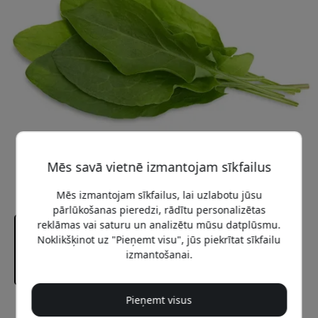
Mēs savā vietnē izmantojam sīkfailus
Mēs izmantojam sīkfailus, lai uzlabotu jūsu
pārlūkošanas pieredzi, rādītu personalizētas
reklāmas vai saturu un analizētu mūsu datplūsmu.
Noklikšķinot uz "Pieņemt visu", jūs piekrītat sīkfailu
izmantošanai.
Pieņemt visus
Ieteicamā cena