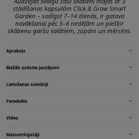
Audzējiet svaigu zaļu skābeni mājās ar 3
stādīšanas kapsulām Click & Grow Smart
Garden – sadīgst 7–14 dienās, ir gatava
novākšanai pēc 5–6 nedēļām un piešķir
skābenu garšu salātiem, zupām un mērcēm.
Apraksts
Biežāk uzdotie jautājumi
Lietošanas scenāriji
Paredzēts
Video
Mazumtirgotāji