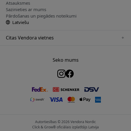
Atsauksmes
Sazinieties ar mums
Pārdošanas un piegādes noteikumi
Latviešu
Citas Vendora vietnes
www.just-mobile.se
www.satechi.se
Seko mums
www.alogic.se
www.paperlike.se
www.keybudz.se
www.myfirst.se
www.plaud.se
Autortiesības © 2026 Vendora Nordic
Click & Grow® oficiālais izplatītājs Latvija