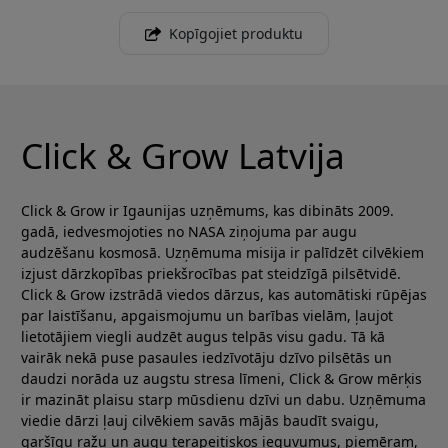
Kopīgojiet produktu
Click & Grow Latvija
Click & Grow ir Igaunijas uzņēmums, kas dibināts 2009.
gadā, iedvesmojoties no NASA ziņojuma par augu
audzēšanu kosmosā. Uzņēmuma misija ir palīdzēt cilvēkiem
izjust dārzkopības priekšrocības pat steidzīgā pilsētvidē.
Click & Grow izstrādā viedos dārzus, kas automātiski rūpējas
par laistīšanu, apgaismojumu un barības vielām, ļaujot
lietotājiem viegli audzēt augus telpās visu gadu. Tā kā
vairāk nekā puse pasaules iedzīvotāju dzīvo pilsētās un
daudzi norāda uz augstu stresa līmeni, Click & Grow mērķis
ir mazināt plaisu starp mūsdienu dzīvi un dabu. Uzņēmuma
viedie dārzi ļauj cilvēkiem savās mājās baudīt svaigu,
garšīgu ražu un augu terapeitiskos ieguvumus, piemēram,