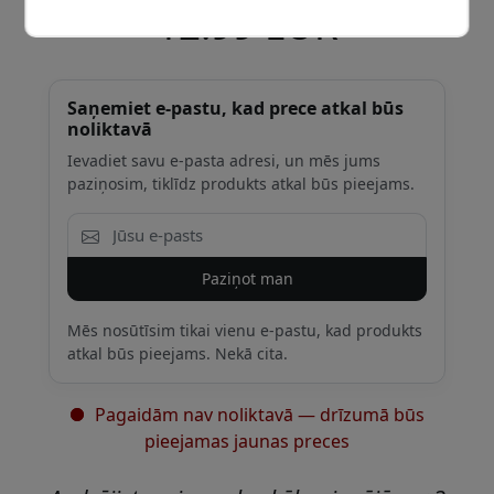
12.99 EUR
Saņemiet e-pastu, kad prece atkal būs
noliktavā
Ievadiet savu e-pasta adresi, un mēs jums
paziņosim, tiklīdz produkts atkal būs pieejams.
Paziņot man
Mēs nosūtīsim tikai vienu e-pastu, kad produkts
atkal būs pieejams. Nekā cita.
Pagaidām nav noliktavā — drīzumā būs
pieejamas jaunas preces